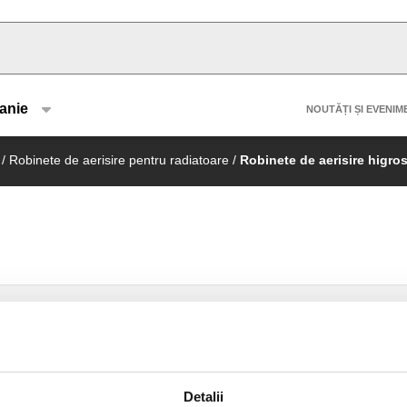
u type
Header 
anie
NOUTĂȚI ȘI EVENIM
/
Robinete de aerisire pentru radiatoare
/
Robinete de aerisire higro
Detalii