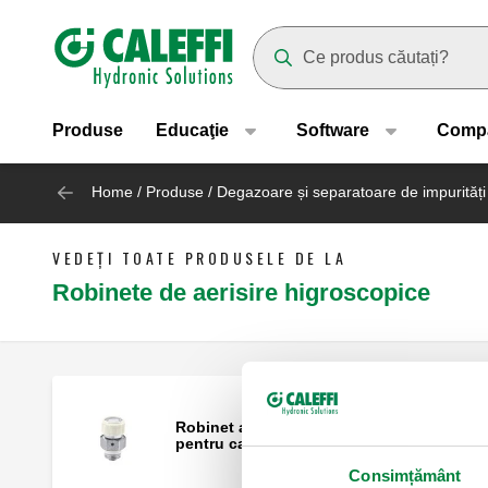
Header main navigation
Suggestions will appear as yo
Produse
Educaţie
Software
Comp
Home
/
Produse
/
Degazoare și separatoare de impurități
VEDEȚI TOATE PRODUSELE DE LA
Robinete de aerisire higroscopice
Robinet automat higroscopic de aerisire
pentru calorifere.
Consimțământ