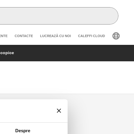
secondary navigation
ENTE
CONTACTE
LUCREAZĂ CU NOI
CALEFFI CLOUD
scopice
Despre