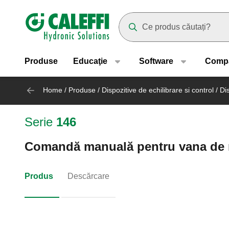
Header main navigation
Suggestions will appear as yo
Produse
Educaţie
Software
Comp
Home
/
Produse
/
Dispozitive de echilibrare si control
/
Di
Serie
146
Comandă manuală pentru vana de re
Produs
Descărcare