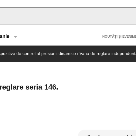
u type
Header 
anie
NOUTĂȚI ȘI EVENIM
spozitive de control al presiunii dinamice
/
Vana de reglare independentă
glare seria 146.