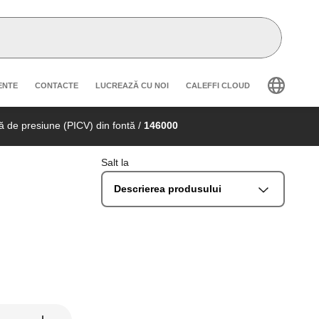
secondary navigation
ENTE
CONTACTE
LUCREAZĂ CU NOI
CALEFFI CLOUD
 de presiune (PICV) din fontă
/
146000
Salt la
Descrierea produsului