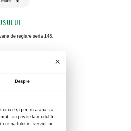
e mare
USULUI
na de reglare seria 146.
Despre
 sociale și pentru a analiza
rmații cu privire la modul în
n urma folosirii serviciilor