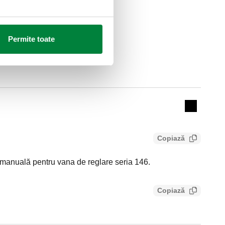
Permite toate
Actions
Collapse 
Copiază
nuală pentru vana de reglare seria 146.
Copiază