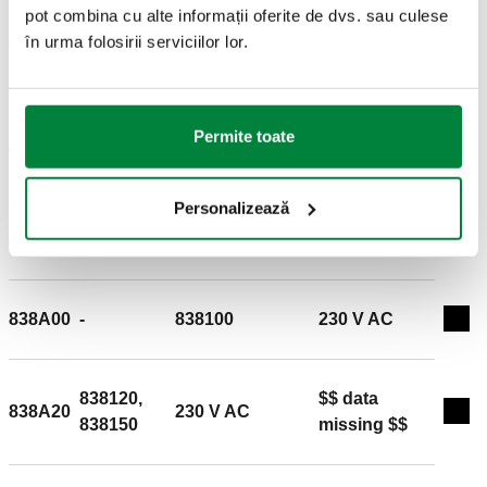
pot combina cu alte informații oferite de dvs. sau culese
838107, 838108,
în urma folosirii serviciilor lor.
838B07
-
24 V AC
Exp
838109
838107, 838108,
Permite toate
838B17
*
24 V AC
Exp
838109
Personalizează
838A60
-
838060, 838080
230 V AC
Exp
838A00
-
838100
230 V AC
Exp
838120,
$$ data
838A20
230 V AC
Exp
838150
missing $$