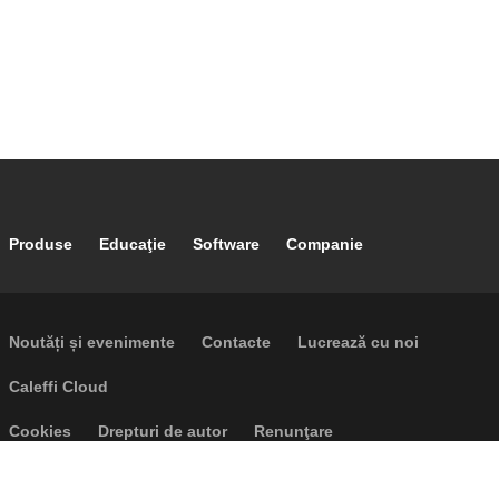
Footer main navigation
Produse
Educaţie
Software
Companie
Footer secondary navigation
Noutăți și evenimente
Contacte
Lucrează cu noi
Caleffi Cloud
Footer menu
Cookies
Drepturi de autor
Renunţare
Confidențialitate