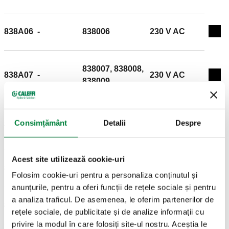
CALEFFI, 838A04. Bobină de schimb, echipată cu
conector. Notă (*): Cu șaibă și șurub superior de fixare,
838A06
-
838006
230 V AC
nu poate fi utilizată pentru electrovalvele din versiunea
Exp
anterioară Alimentare: 230 V AC.
838007, 838008,
838A07
-
230 V AC
Exp
838009
838007, 838008,
Consimțământ
Detalii
Despre
838A17
*
230 V AC
Exp
838009
Acest site utilizează cookie-uri
838B04
-
838104, 838105
24 V AC
Exp
Folosim cookie-uri pentru a personaliza conținutul și
anunțurile, pentru a oferi funcții de rețele sociale și pentru
a analiza traficul. De asemenea, le oferim partenerilor de
838B06
-
838106
24 V AC
Exp
rețele sociale, de publicitate și de analize informații cu
privire la modul în care folosiți site-ul nostru. Aceștia le