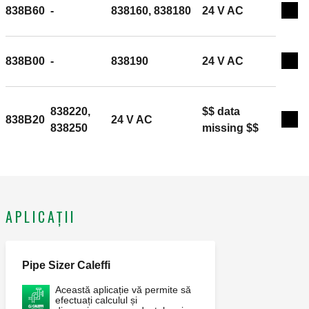
838B60
-
838160, 838180
24 V AC
Exp
838B00
-
838190
24 V AC
Exp
838220,
$$ data
838B20
24 V AC
Exp
838250
missing $$
APLICAȚII
Pipe Sizer Caleffi
Această aplicație vă permite să
efectuați calculul și