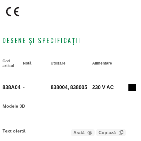
DESENE ȘI SPECIFICAȚII
Cod
Notă
Utilizare
Alimentare
Actions
articol
838A04
-
838004, 838005
230 V AC
Coll
Modele 3D
Text ofertă
Arată
Copiază