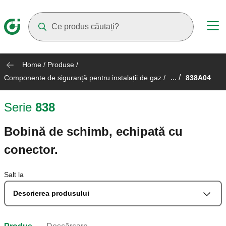
Suggestions will appear as you type
Home
/
Produse
/
... /
Componente de siguranță pentru instalații de gaz
/
838A04
Serie
838
Bobină de schimb, echipată cu
conector.
Salt la
Descrierea produsului