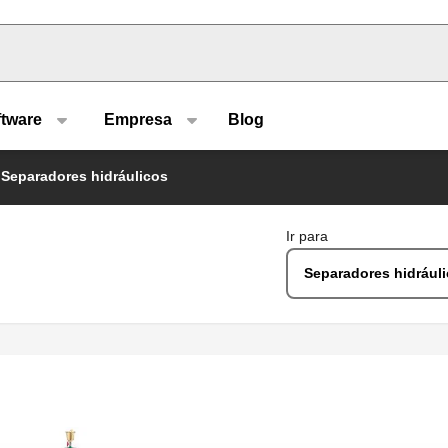
u type
ftware
Empresa
Blog
Separadores hidráulicos
Ir para
Separadores hidrául