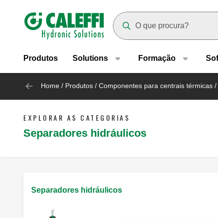
Header main navigation
Suggestions will appear as yo
Produtos
Solutions
Formação
So
Home
/
Produtos
/
Componentes para centrais térmicas
/
EXPLORAR AS CATEGORIAS
Separadores hidráulicos
Separadores hidráulicos