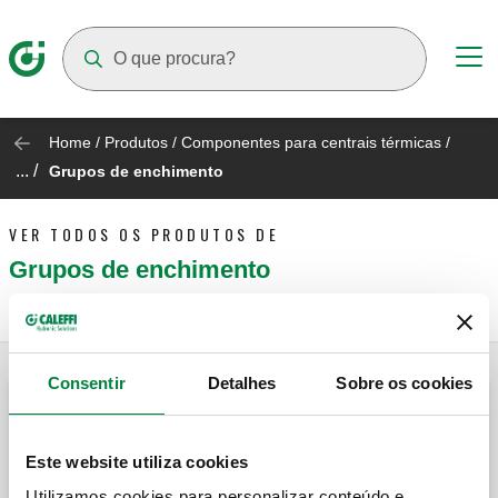
Suggestions will appear as you type
Home
/
Produtos
/
Componentes para centrais térmicas
/
... /
Grupos de enchimento
VER TODOS OS PRODUTOS DE
Grupos de enchimento
Consentir
Detalhes
Sobre os cookies
Grupo de enchimento automático,
anticalcário, inspecionável, com indicador
da pressão de regulação, corte, filtro e
Este website utiliza cookies
retenção.
Utilizamos cookies para personalizar conteúdo e