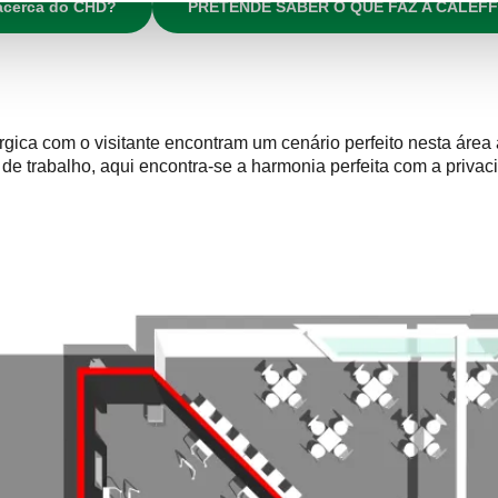
acerca do CHD?
PRETENDE SABER O QUE FAZ A CALEFF
gica com o visitante encontram um cenário perfeito nesta área
de trabalho, aqui encontra-se a harmonia perfeita com a priva