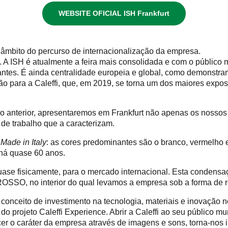
WEBSITE OFICIAL ISH Frankfurt
o âmbito do percurso de internacionalização da empresa.
liano. A ISH é atualmente a feira mais consolidada e com o públic
ntes. É ainda centralidade europeia e global, como demonstram a
ão para a Caleffi, que, em 2019, se torna um dos maiores exposi
anterior, apresentaremos em Frankfurt não apenas os nossos
de trabalho que a caracterizam.
o
Made in Italy
: as cores predominantes são o branco, vermelho e
r há quase 60 anos.
uase fisicamente, para o mercado internacional. Esta condens
ROSSO, no interior do qual levamos a empresa sob a forma de re
conceito de investimento na tecnologia, materiais e inovação 
 do projeto Caleffi Experience. Abrir a Caleffi ao seu público m
r o caráter da empresa através de imagens e sons, torna-nos