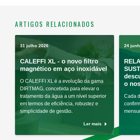
ARTIGOS RELACIONADOS
31 julho 2026
24 jun
CALEFFI XL - o novo filtro
RELA
magnético em aço inoxidável
SUST
desc
O CALEFFI XL é a evolução da gama
o nos
DIRTMAG, concebida para elevar o
tratamento da água a um nível superior
Cada d
em termos de eficiência, robustez e
confir
simplicidade de gestão.
mensur
Ler mais