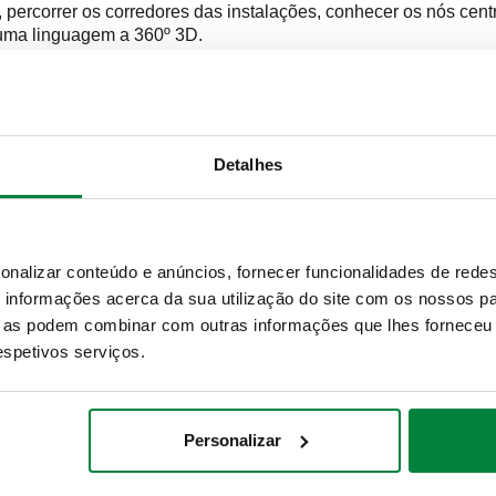
, percorrer os corredores das instalações, conhecer os nós cent
m uma linguagem a 360º 3D.
BOROSSO é um ponto de referência incontornável e o núcleo de 
avés de um importante contributo estrutural mas, como já referi
indo cada um dos quais um preciso significado arquitetónico e
Detalhes
dos e expostos são fortemente identificativos da realidade meta
e. O
core business
mantém-se inalterado, enquanto que a perm
onalizar conteúdo e anúncios, fornecer funcionalidades de redes
uecimento e hidrossanitárias foi reforçada, de modo a respond
informações acerca da sua utilização do site com os nossos pa
ue as podem combinar com outras informações que lhes forneceu 
S
respetivos serviços.
isitantes uma visão sobre as últimas novidades em termos de p
Personalizar