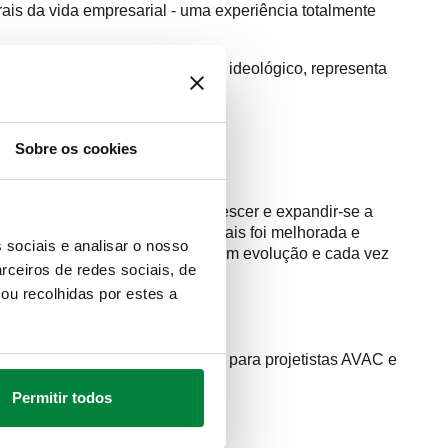
rais da vida empresarial - uma experiência totalmente
todo o stand. Do ponto de vista ideológico, representa
do, sobretudo emocional.
 simbólico:
Sobre os cookies
lomecânica italiana, que soube crescer e expandir-se a
eabilidade nos mercados mundiais foi melhorada e
 sociais e analisar o nosso
er às exigências de um mercado em evolução e cada vez
rceiros de redes sociais, de
ou recolhidas por estes a
lataforma de software inovadora para projetistas AVAC e
Permitir todos