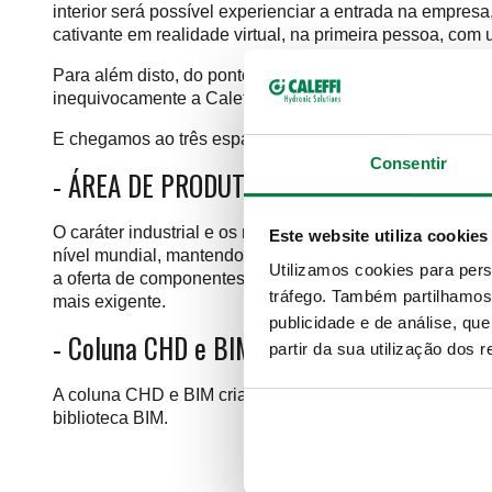
interior será possível experienciar a entrada na empresa
cativante em realidade virtual, na primeira pessoa, co
Para além disto, do ponto de vista arquitectónico, o CU
inequivocamente a Caleffi e caracteriza o seu stand, atr
E chegamos ao três espaços funcionais principais, possu
Consentir
-
ÁREA DE PRODUTO > PRODUÇÃO C+
O caráter industrial e os materiais técnicos aqui utiliza
Este website utiliza cookies
nível mundial, mantendo elegantemente a sua identidad
Utilizamos cookies para pers
a oferta de componentes Caleffi para instalações de aq
tráfego. Também partilhamos 
mais exigente.
publicidade e de análise, q
-
Coluna CHD e BIM > TARGET: PROJETISTA
partir da sua utilização dos 
A coluna CHD e BIM cria uma área circular que dá aos v
biblioteca BIM.