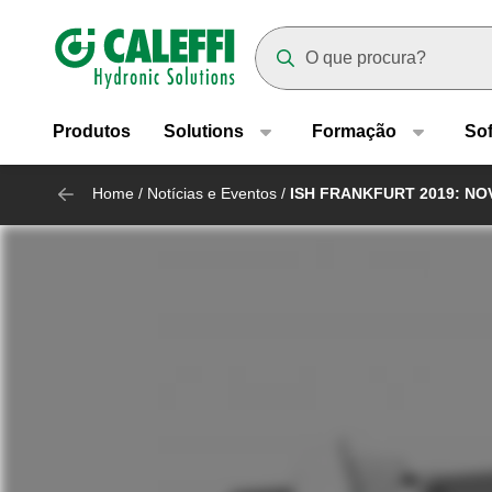
Header main navigation
Suggestions will appear as yo
Produtos
Solutions
Formação
So
Home
/
Notícias e Eventos
/
ISH FRANKFURT 2019: NO