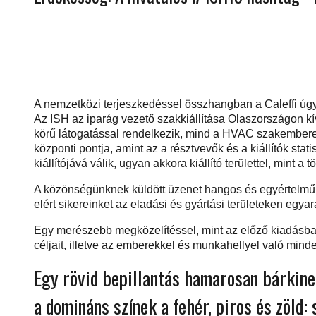
A nemzetközi terjeszkedéssel összhangban a Caleffi úgy dön
Az ISH az iparág vezető szakkiállítása Olaszországon kívü
körű látogatással rendelkezik, mind a HVAC szakemberek
központi pontja, amint az a résztvevők és a kiállítók stat
kiállítójává válik, ugyan akkora kiállító területtel, mint a 
A közönségünknek küldött üzenet hangos és egyértelmű. E
elért sikereinket az eladási és gyártási területeken egyar
Egy merészebb megközelítéssel, mint az előző kiadásban
céljait, illetve az emberekkel és munkahellyel való min
Egy rövid bepillantás hamarosan bárkinek 
a domináns színek a fehér, piros és zöld: