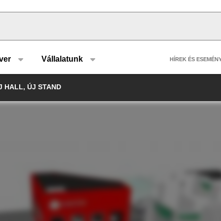
u type
Header 
ver
Vállalatunk
HÍREK ÉS ESEMÉN
J HALL, ÚJ STAND