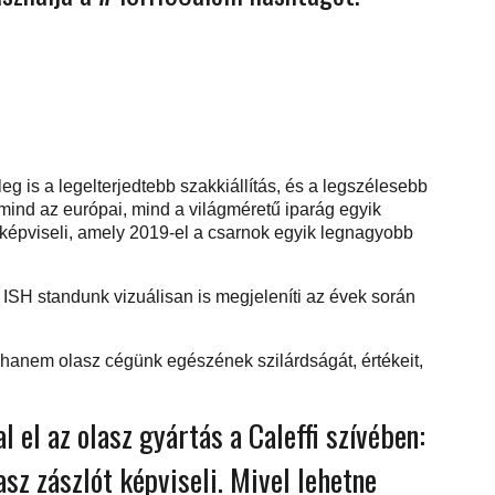
eg is a legelterjedtebb szakkiállítás, és a legszélesebb
ind az európai, mind a világméretű iparág egyik
 is képviseli, amely 2019-el a csarnok egyik legnagyobb
ISH standunk vizuálisan is megjeleníti az évek során
hanem olasz cégünk egészének szilárdságát, értékeit,
 el az olasz gyártás a Caleffi szívében:
asz zászlót képviseli. Mivel lehetne