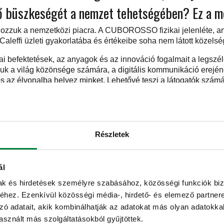
ező büszkeségét a nemzet tehetségében? Ez a
lhozzuk a nemzetközi piacra. A CUBOROSSO fizikai jelenléte, amel
 Caleffi üzleti gyakorlatába és értékeibe soha nem látott közels
ai befektetések, az anyagok és az innováció fogalmait a legszé
tjuk a világ közönsége számára, a digitális kommunikáció erejé
s az élvonalba helyez minket. Lehetővé teszi a látogatók szám
pontját egy abszolút magával ragadó, 360 ° -os 3D virtuális valós
dkő és a teljes stand magja, amely kerékagyként helyezkedik
li a Caleffit, a strukturális és érzelmi erejének segítségével.
Részletek
lyek mindegyike határozott építészeti és szimbolikus jelentést 
ál
a, mennyire közel állunk az olasz mérnöki szektorhoz – egy olyan
mak és hirdetések személyre szabásához, közösségi funkciók biz
et és a belülről jövő eleganciát meghazudtolta volna. A gyártás
hez. Ezenkívül közösségi média-, hirdető- és elemező partner
zeti alkatrész ajánlatunkat egy folyamatosan fejlődő piac kielég
zó adatait, akik kombinálhatják az adatokat más olyan adatokka
sznált más szolgáltatásokból gyűjtöttek.