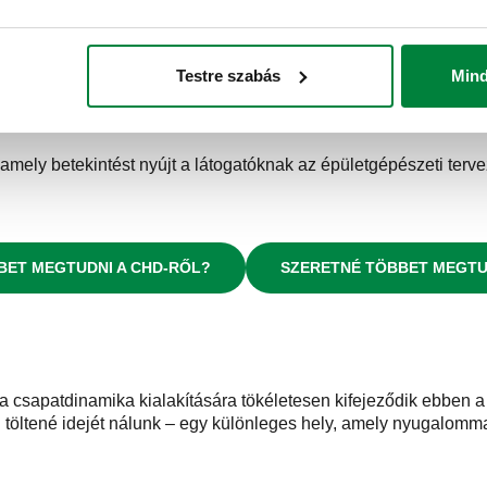
LETÖLTÖTTE MÁR A CALEFFI TERMÉKKATALÓGUSÁT?
Testre szabás
Min
JNEREK
, amely betekintést nyújt a látogatóknak az épületgépészeti te
BET MEGTUDNI A CHD-RŐL?
SZERETNÉ TÖBBET MEGTUD
k a csapatdinamika kialakítására tökéletesen kifejeződik ebben
 töltené idejét nálunk – egy különleges hely, amely nyugalomma