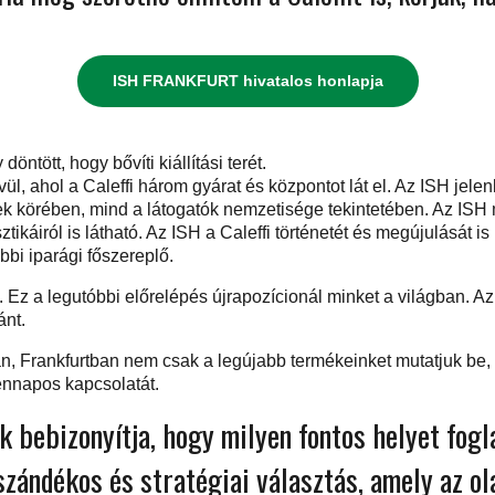
ISH FRANKFURT hivatalos honlapja
tött, hogy bővíti kiállítási terét.
l, ahol a Caleffi három gyárat és központot lát el. Az ISH jelenl
 körében, mind a látogatók nemzetisége tekintetében. Az ISH m
isztikáiról is látható. Az ISH a Caleffi történetét és megújulását
többi iparági főszereplő.
z a legutóbbi előrelépés újrapozícionál minket a világban. Az 
ánt.
, Frankfurtban nem csak a legújabb termékeinket mutatjuk be, 
dennapos kapcsolatát.
bebizonyítja, hogy milyen fontos helyet foglal
 szándékos és stratégiai választás, amely az ol