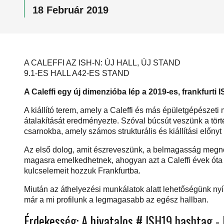
18 Február 2019
A CALEFFI AZ ISH-N: ÚJ HALL, ÚJ STAND
9.1-ES HALL A42-ES STAND
A Caleffi egy új dimenzióba lép a 2019-es, frankfurti I
A kiállító terem, amely a Caleffi és más épületgépészeti 
átalakítását eredményezte. Szóval búcsút veszünk a tört
csarnokba, amely számos strukturális és kiállítási előnyt 
Az első dolog, amit észreveszünk, a belmagasság megnöve
magasra emelkedhetnek, ahogyan azt a Caleffi évek óta 
kulcselemeit hozzuk Frankfurtba.
Miután az áthelyezési munkálatok alatt lehetőségünk nyí
már a mi profilunk a legmagasabb az egész hallban.
Érdekesség: A hivatalos # ISH19 hashtag - H