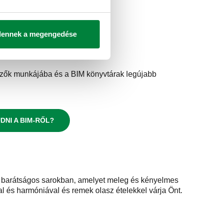
dennek a megengedése
rvezők munkájába és a BIM könyvtárak legújabb
NI A BIM-RŐL?
 a barátságos sarokban, amelyet meleg és kényelmes
l és harmóniával és remek olasz ételekkel várja Önt.