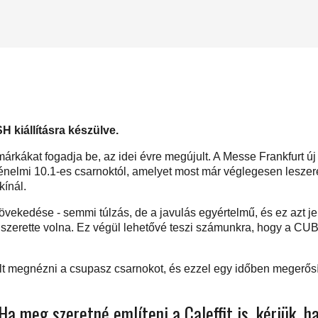
SH kiállításra készülve.
márkákat fogadja be, az idei évre megújult. A Messe Frankfurt új
énelmi 10.1-es csarnoktól, amelyet most már véglegesen leszer
kínál.
kedése - semmi túlzás, de a javulás egyértelmű, és ez azt jele
szerette volna. Ez végül lehetővé teszi számunkra, hogy a CUB
lt megnézni a csupasz csarnokot, és ezzel egy időben megerősít
a meg szeretné említeni a Caleffit is, kérjük, h