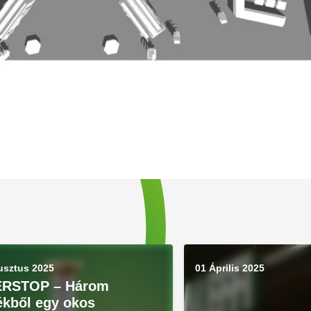
usztus 2025
01 Április 2025
ERSTOP – Három
ékből egy okos