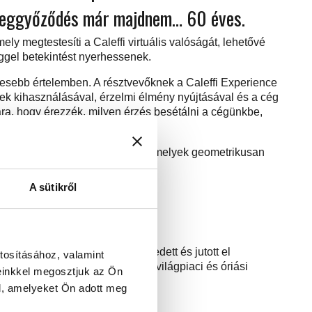
 meggyőződés már majdnem… 60 éves.
y megtestesíti a Caleffi virtuális valóságát, lehetővé
éggel betekintést nyerhessenek.
lesebb értelemben. A résztvevőknek a Caleffi Experience
nek kihasználásával, érzelmi élmény nyújtásával és a cég
ára, hogy érezzék, milyen érzés besétálni a cégünkbe,
ág élmény révén.
 el a többi egységhez képest, amelyek geometrikusan
A sütikről
közvetít:
 terület, amely gyorsan növekedett és jutott el
tosításához, valamint
i elvek nem változtak, viszont világpiaci és óriási
einkkel megosztjuk az Ön
ítésére.
l, amelyeket Ön adott meg