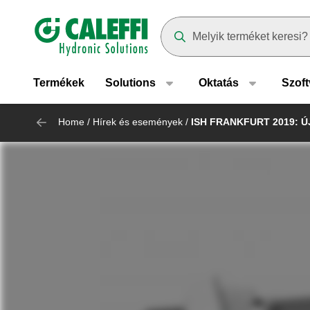
Header main navigation
Suggestions will appear as yo
Termékek
Solutions
Oktatás
Szoft
Home
/
Hírek és események
/
ISH FRANKFURT 2019: Ú