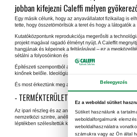
jobban kifejezni Caleffi mélyen gyöker
Egy másik célunk, hogy az anyavállalatot fizikailag is e
tette, hogy összetömörítsük a teret és hogy a látogatók a
Kutatóközpontunk reprodukciója megerősíti a technológi
projekt magával ragadó élményt nyújt. A Caleffit megnyi
hangjának és képeinek a feltárásával – ez a megközelíté
sétálni a folyosóinkon és felfedezni a vállalati élet köz
Építészeti szempontból a CUBOROSSO egy feltűnő mérföl
kinőnek belőle. Ideológiai szempontból ez az elem képvise
Beleegyezés
És most érkeztünk meg az állvány három fő részéhez, ame
- TERMÉKTERÜLET > C + TERMELÉS
Ez a weboldal sütiket haszn
Az ipari részleg és az anyagtechnológia tisztán bemutatj
Sütiket használunk a tartal
nemzetközi szintre, anélkül, hogy a hagyományos gyökerek
weboldalforgalmunk elemzésé
léptékben szélesítettük ki az fűtési és egyéb épületgépés
weboldalhasználatra vonatko
számukra vagy az Ön által ha