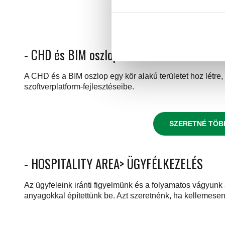
- CHD és BIM oszlop> CÉLKÖZÖNSÉG: DIZÁ
A CHD és a BIM oszlop egy kör alakú területet hoz létre
szoftverplatform-fejlesztéseibe.
SZERETNÉ TÖB
- HOSPITALITY AREA> ÜGYFÉLKEZELÉS
Az ügyfeleink iránti figyelmünk és a folyamatos vágyun
anyagokkal építettünk be. Azt szeretnénk, ha kellemesen