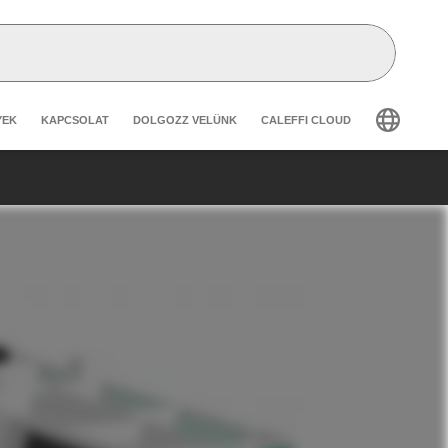
secondary navigation
YEK
KAPCSOLAT
DOLGOZZ VELÜNK
CALEFFI CLOUD