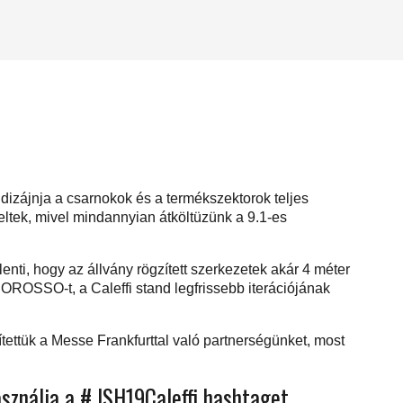
 dizájnja a csarnokok és a termékszektorok teljes
eltek, mivel mindannyian átköltüzünk a 9.1-es
nti, hogy az állvány rögzített szerkezetek akár 4 méter
OROSSO-t, a Caleffi stand legfrissebb iterációjának
ettük a Messe Frankfurttal való partnerségünket, most
asználja a # ISH19Caleffi hashtaget.