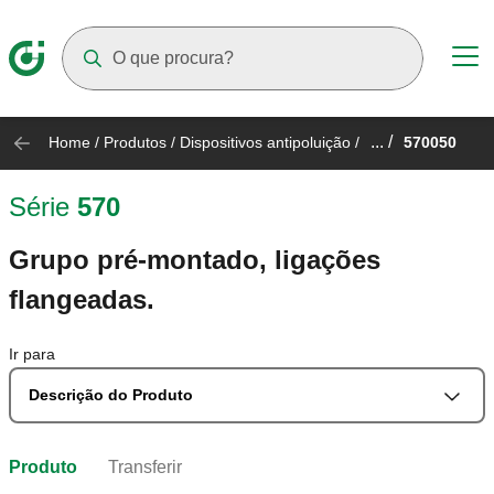
Suggestions will appear as you type
... /
Home
/
Produtos
/
Dispositivos antipoluição
/
570050
Série
570
Grupo pré-montado, ligações
flangeadas.
Ir para
Descrição do Produto
Produto
Transferir