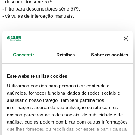
- desconector série 5751;
- filtro para desconectores série 579;
- válvulas de interceção manuais.
DADOS TÉCNICOS
Pressão nominal
:
PN 10
Consentir
Detalhes
Sobre os cookies
Campo de temperatura do fluido
:
5–65 °C
Este website utiliza cookies
DESENHOS E ESPECIFICAÇÕES
Utilizamos cookies para personalizar conteúdo e
anúncios, fornecer funcionalidades de redes sociais e
Código artigo
Ligação
analisar o nosso tráfego. Também partilhamos
Actions
informações acerca da sua utilização do site com os
nossos parceiros de redes sociais, de publicidade e de
570050
DN 50 (EN 1092-1) PN 10
análise, que as podem combinar com outras informações
Coll
que lhes forneceu ou recolhidas por estes a partir da sua