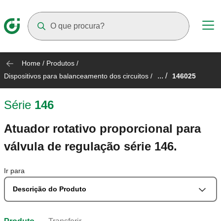
Suggestions will appear as you type
Home
/
Produtos
/
... /
Dispositivos para balanceamento dos circuitos
/
146025
Série
146
Atuador rotativo proporcional para
válvula de regulação série 146.
Ir para
Descrição do Produto