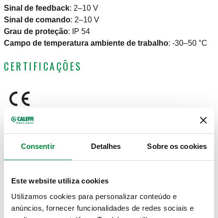
Sinal de feedback
:
2–10 V
Sinal de comando
:
2–10 V
Grau de proteção
:
IP 54
Campo de temperatura ambiente de trabalho
:
-30–50 °C
CERTIFICAÇÕES
DESENHOS E ESPECIFICAÇÕES
Consentir
Detalhes
Sobre os cookies
Código
Alimentação
Utilização
Este website utiliza cookies
Actions
artigo
elétrica
Utilizamos cookies para personalizar conteúdo e
anúncios, fornecer funcionalidades de redes sociais e
146060, 146080, 146100,