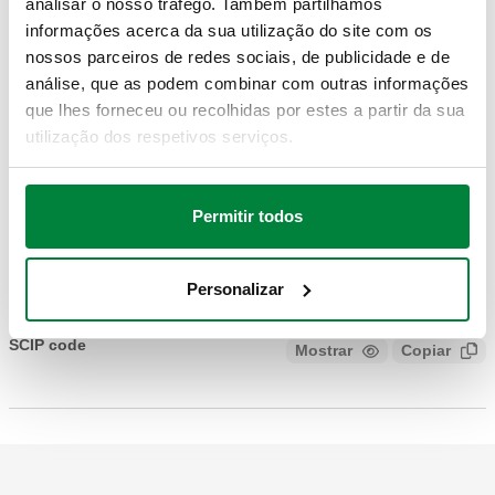
analisar o nosso tráfego. Também partilhamos
146025
24 V AC/DC
Coll
146120, 146150
informações acerca da sua utilização do site com os
nossos parceiros de redes sociais, de publicidade e de
análise, que as podem combinar com outras informações
Modelos 3D
que lhes forneceu ou recolhidas por estes a partir da sua
utilização dos respetivos serviços.
IGS
STP
Permitir todos
Texto de proposta
Mostrar
Copiar
Personalizar
CALEFFI, 146025. Atuador rotativo proporcional para válvula
de regulação série 146. Override manual. Campo de
SCIP code
Mostrar
Copiar
CÓDIGO EM FASE DE ANÁLISE
temperatura ambiente de trabalho: -30–50 °C. Alimentação
elétrica: 24 V AC/DC. Sinal de comando: 2–10 V. Grau de
proteção: IP 54. Sinal de feedback: 2–10 V.