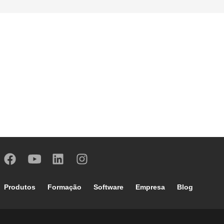
Footer main navigation
Produtos
Formação
Software
Empresa
Blog