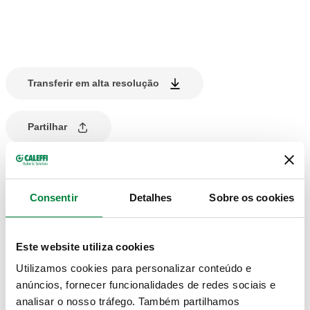
Transferir em alta resolução
Partilhar
DESCRIÇÃO DO PRODUTO
Consentir
Detalhes
Sobre os cookies
Adaptador com ligação radial dupla.
Para coletores série 662.
Este website utiliza cookies
Utilizamos cookies para personalizar conteúdo e
DESENHOS E ESPECIFICAÇÕES
anúncios, fornecer funcionalidades de redes sociais e
analisar o nosso tráfego. Também partilhamos