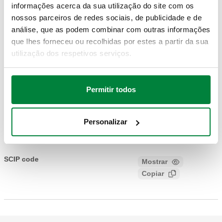
informações acerca da sua utilização do site com os
nossos parceiros de redes sociais, de publicidade e de
Código artigo
Ligação coletor
Actions
análise, que as podem combinar com outras informações
que lhes forneceu ou recolhidas por estes a partir da sua
599660
G 1" (ISO 228-1) F
utilização dos respetivos serviços.
Coll
Modelos 3D
Permitir todos
Texto de proposta
Personalizar
Mostrar
Copiar
CALEFFI, 599660. Adaptador com ligação radial dupla. Para
coletores série 662. Ligação coletor: G 1" (ISO 228-1) F.
SCIP code
Mostrar
b61c5304-1cde-4650-be58-
Copiar
f4669e4da238