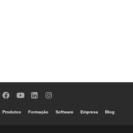
Footer main navigation
Produtos
Formação
Software
Empresa
Blog