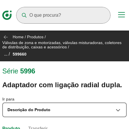
Suggestions will appear as you type
Home
/
Produtos
/
Válvulas de zona e motorizadas, válvulas misturadoras, coletores
de distribuição, caixas e acessórios
/
... /
599660
Série
5996
Adaptador com ligação radial dupla.
Ir para
Descrição do Produto
Produto
Transferir