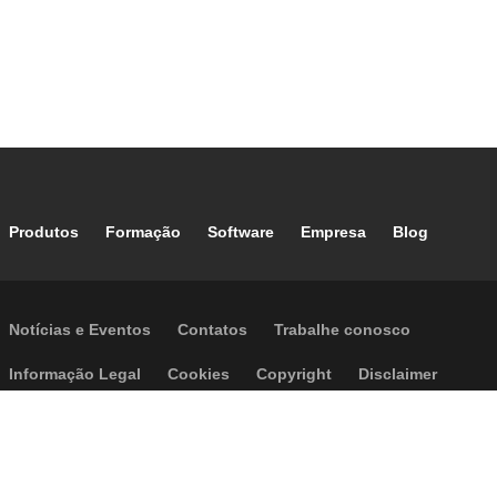
Footer main navigation
Produtos
Formação
Software
Empresa
Blog
Footer secondary navigation
Notícias e Eventos
Contatos
Trabalhe conosco
Footer menu
Informação Legal
Cookies
Copyright
Disclaimer
Política de Privacidade