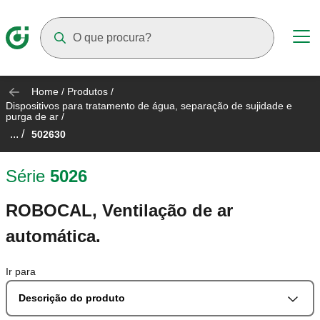
Suggestions will appear as you type
Home
/
Produtos
/
Dispositivos para tratamento de água, separação de sujidade e
purga de ar
/
... /
502630
Série
5026
ROBOCAL, Ventilação de ar
automática.
Ir para
Descrição do produto