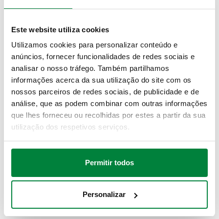
Conexão
Nota
Actions
artigo
Este website utiliza cookies
G 3/8" A (ISO 228-1)
Utilizamos cookies para personalizar conteúdo e
502630
-
Coll
M
anúncios, fornecer funcionalidades de redes sociais e
analisar o nosso tráfego. Também partilhamos
informações acerca da sua utilização do site com os
Desenhos 2D
nossos parceiros de redes sociais, de publicidade e de
análise, que as podem combinar com outras informações
DWG
DXF
PDF
que lhes forneceu ou recolhidas por estes a partir da sua
utilização dos respetivos serviços.
Modelos 3D
Permitir todos
IGS
STP
BIM
Personalizar
Texto para caderno de encargos
Mostrar
Copiar