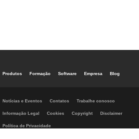
Footer main navigation
Produtos
Formação
Software
Empresa
Blog
Footer secondary navigation
Notícias e Eventos
Contatos
Trabalhe conosco
Footer menu
Informação Legal
Cookies
Copyright
Disclaimer
Política de Privacidade