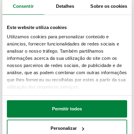
Consentir
Detalhes
Sobre os cookies
DWG
DXF
PDF
Modelos 3D
Este website utiliza cookies
Utilizamos cookies para personalizar conteúdo e
anúncios, fornecer funcionalidades de redes sociais e
STP
IGS
BIM
analisar o nosso tráfego. Também partilhamos
informações acerca da sua utilização do site com os
nossos parceiros de redes sociais, de publicidade e de
análise, que as podem combinar com outras informações
Texto para caderno de encargos
Mostrar
Copiar
que lhes forneceu ou recolhidas por estes a partir da sua
utilização dos respetivos serviços.
CALEFFI, 548006. Separador hidráulico. Com isolamento.
Conexão: G 1" (ISO 228-1) F, casquilho. Pressão máxima de
SCIP code
Mostrar
ec9d5982-bb58-4095-b18e-
operação: 10 bar. Range temperatura do meio: 0–110 °C.
Copiar
Permitir todos
6a744a84c96a
Acabamento: revestido. Vazão máximo recomendada: 2,5
m³/h. Material: aço.
Personalizar
G 1 1/4" (ISO 228-1)