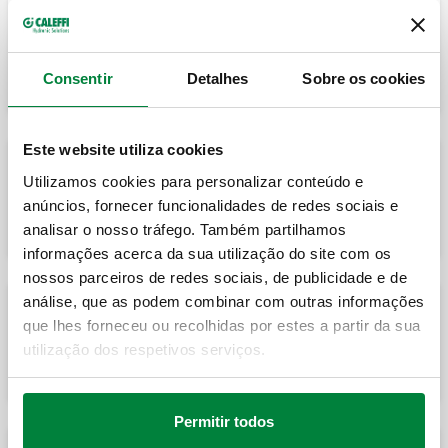
DIRTMAGPLUS, Dispositivo multifunção
com separador de sujeira e filtro.
Consentir
Detalhes
Sobre os cookies
Este website utiliza cookies
Utilizamos cookies para personalizar conteúdo e
CALEFFI XF, Filtro magnético de limpeza
automática semi-automático.
anúncios, fornecer funcionalidades de redes sociais e
analisar o nosso tráfego. Também partilhamos
informações acerca da sua utilização do site com os
nossos parceiros de redes sociais, de publicidade e de
análise, que as podem combinar com outras informações
que lhes forneceu ou recolhidas por estes a partir da sua
CALEFFI XF, Filtro magnético de limpeza
automática semi-automático.
utilização dos respetivos serviços.
Permitir todos