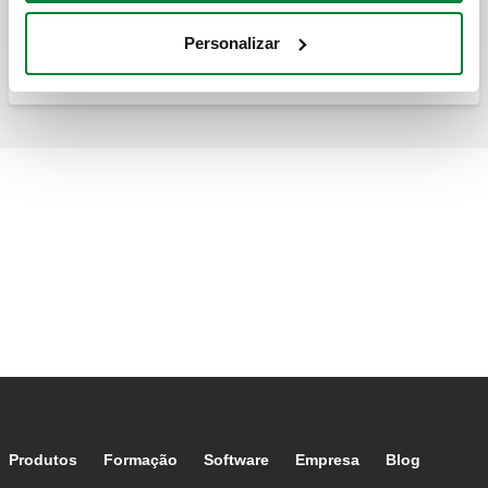
Acessórios do filtro.
Personalizar
Footer main navigation
Produtos
Formação
Software
Empresa
Blog