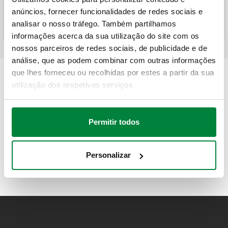
EN 1717 com desconector tipo BA,
válvulas de interceção, filtro, tomadas de
anúncios, fornecer funcionalidades de redes sociais e
pressão para verificação do desconector e
analisar o nosso tráfego. Também partilhamos
redutora de pressão.
informações acerca da sua utilização do site com os
nossos parceiros de redes sociais, de publicidade e de
análise, que as podem combinar com outras informações
que lhes forneceu ou recolhidas por estes a partir da sua
utilização dos respetivos serviços.
Permitir todos
Personalizar