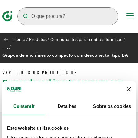
Suggestions will appear as you type
Home
/
Produtos
/
Componentes para centrais térmicas
/
... /
Grupos de enchimento compacto com desconector tipo BA
VER TODOS OS PRODUTOS DE
Grupos de enchimento compacto com
desconector tipo BA
Consentir
Detalhes
Sobre os cookies
Este website utiliza cookies
Grupo compacto de enchimento
automático em conformidade com a norma
Utilizamos cookies para personalizar conteúdo e