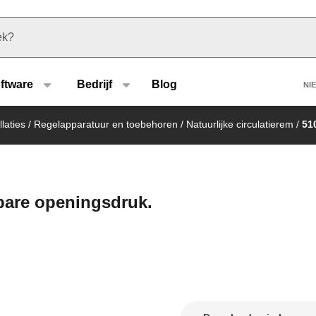
u type
H
ftware
Bedrijf
Blog
NI
laties
/
Regelapparatuur en toebehoren
/
Natuurlijke circulatierem
/
51
lbare openingsdruk.