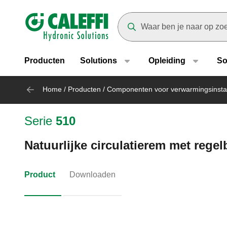
Header main navigation
Suggestions will appear as yo
Producten
Solutions
Opleiding
So
Home
/
Producten
/
Componenten voor verwarmingsinstal
Serie
510
Natuurlijke circulatierem met rege
Product
Downloaden