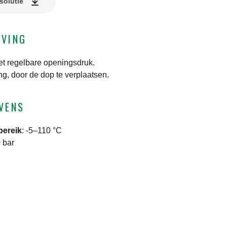
solutie
JVING
met regelbare openingsdruk.
ng, door de dop te verplaatsen.
VENS
bereik
:
-5–110 °C
 bar