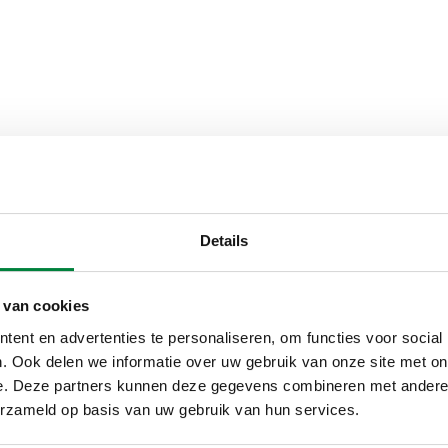
Aansluiting
Details
 van cookies
G 3/4" (ISO 228-1) F
ent en advertenties te personaliseren, om functies voor social
. Ook delen we informatie over uw gebruik van onze site met on
Bestektekst
e. Deze partners kunnen deze gegevens combineren met andere i
erzameld op basis van uw gebruik van hun services.
CALEFFI, 510500. Natuurlijke
haakse aansluiting, door de do