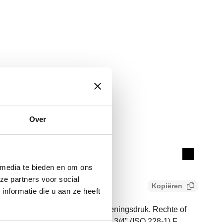
Over
Actions
Collapse 
 media te bieden en om ons
ze partners voor social
Kopiëren
nformatie die u aan ze heeft
 circulatierem met regelbare openingsdruk. Rechte of
p te verplaatsen. Aansluiting: G 3/4" (ISO 228-1) F.