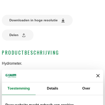
Downloaden in hoge resolutie
Delen
PRODUCTBESCHRIJVING
Hydrometer.
TECHNISCHE GEGEVENS
Toestemming
Details
Over
Gemiddelde temperatuurbereik
:
-20–90 °C
Ø
:
80 mm
Nauwkeurigheidsklasse
:
Drukmeter UNI 2,5
Deze website maakt gebruik van cookies