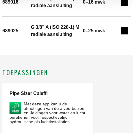
temperatuurbereik: -20–90 °C. Ø: 80 mm.
689016
0–16 mwk
Exp
radiale aansluiting
Nauwkeurigheidsklasse: Drukmeter UNI 2,5. schaal
debietmeter: 0–10 mwk.
G 3/8" A (ISO 228-1) M
689025
0–25 mwk
Exp
radiale aansluiting
TOEPASSINGEN
Pipe Sizer Caleffi
Met deze app kan u de
afmetingen van de afvoerbuizen
en -leidingen voor water en lucht
berekenen voor respectievelijk
hydraulische als luchtinstallaties.