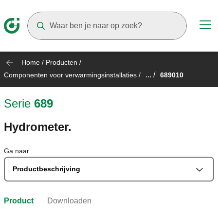
Suggestions will appear as you type
Home
/
Producten
/
... /
Componenten voor verwarmingsinstallaties
/
689010
Serie
689
Hydrometer.
Ga naar
Productbeschrijving
Product
Downloaden