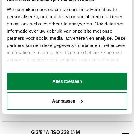
We gebruiken cookies om content en advertenties te
TEKENINGEN EN SPECIFICATIES
personaliseren, om functies voor social media te bieden
en om ons websiteverkeer te analyseren. Ook delen we
informatie over uw gebruik van onze site met onze
Artikelnummer
Aansluiting
schaal debietmeter
Actions
partners voor social media, adverteren en analyse. Deze
partners kunnen deze gegevens combineren met andere
informatie die u aan ze heeft verstrekt of die ze hebben
G 3/8" A (ISO 228-1) M
689010
0–10 mwk
verzameld op basis van uw gebruik van hun services.
Coll
radiale aansluiting
3D-modellen
Alles toestaan
Aanpassen
Bestektekst
Weergeven
Kopiëren
CALEFFI, 689010. Hydrometer. Aansluiting: G 3/8" A (ISO
228-1) M, radiale aansluiting. Gemiddelde
G 3/8" A (ISO 228-1) M