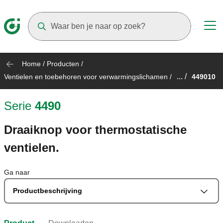
Suggestions will appear as you type
Home
/
Producten
/
... /
Ventielen en toebehoren voor verwarmingslichamen
/
449010
Serie
4490
Draaiknop voor thermostatische
ventielen.
Ga naar
Productbeschrijving