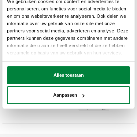
We gebruiken cookies om content en advertenties te
personaliseren, om functies voor social media te bieden
Artikelnummer
Actions
en om ons websiteverkeer te analyseren. Ook delen we
informatie over uw gebruik van onze site met onze
partners voor social media, adverteren en analyse. Deze
449010
Coll
partners kunnen deze gegevens combineren met andere
informatie die u aan ze heeft verstrekt of die ze hebben
3D-modellen
verzameld op basis van uw gebruik van hun services.
Bestektekst
Alles toestaan
Weergeven
Kopiëren
CALEFFI, 449010. Draaiknop voor thermostatische
Aanpassen
ventielen. Voor ventielen serie 220, 221, 222, 223, 224, 225,
SCIP code
Weergeven
fb8b3375-aa30-4316-826c-
226, 227.
Kopiëren
e0cc587ea058