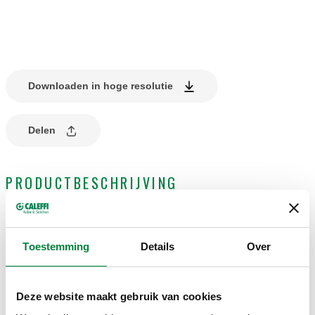
Downloaden in hoge resolutie
Delen
PRODUCTBESCHRIJVING
Draaiknop voor thermostatische ventielen.
Voor ventielen serie 220, 221, 222, 223, 224, 225, 226, 227.
Toestemming
Details
Over
TEKENINGEN EN SPECIFICATIES
Deze website maakt gebruik van cookies