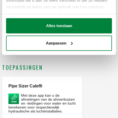
informatie die u aan ze heeft verstrekt of die ze hebben
verzameld op basis van uw gebruik van hun services.
599360
G 1" (ISO 228-1) F
Exp
Alles toestaan
599370
G 1 1/4" (ISO 228-1) F
Exp
Aanpassen
TOEPASSINGEN
Pipe Sizer Caleffi
Met deze app kan u de
afmetingen van de afvoerbuizen
en -leidingen voor water en lucht
berekenen voor respectievelijk
hydraulische als luchtinstallaties.