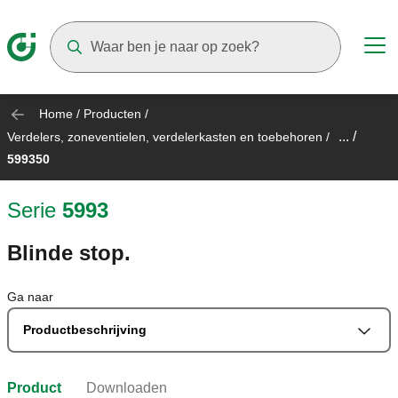
Suggestions will appear as you type
Home
/
Producten
/
... /
Verdelers, zoneventielen, verdelerkasten en toebehoren
/
599350
Serie
5993
Blinde stop.
Ga naar
Productbeschrijving
Product
Downloaden