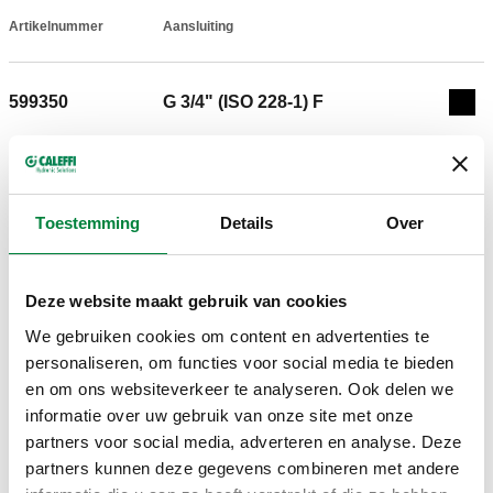
Artikelnummer
Aansluiting
Actions
599350
G 3/4" (ISO 228-1) F
Coll
3D-modellen
Toestemming
Details
Over
IGS
STP
Deze website maakt gebruik van cookies
We gebruiken cookies om content en advertenties te
Bestektekst
Weergeven
Kopiëren
personaliseren, om functies voor social media te bieden
en om ons websiteverkeer te analyseren. Ook delen we
CALEFFI, 599350. Blinde stop. Voor verdelers serie 349,
informatie over uw gebruik van onze site met onze
350, 592, 650, 663 en 360. Aansluiting: G 3/4" (ISO 228-1) F.
SCIP code
Weergeven
partners voor social media, adverteren en analyse. Deze
c463c321-613e-4bd6-88f5-
Kopiëren
partners kunnen deze gegevens combineren met andere
4afc1d4fe919