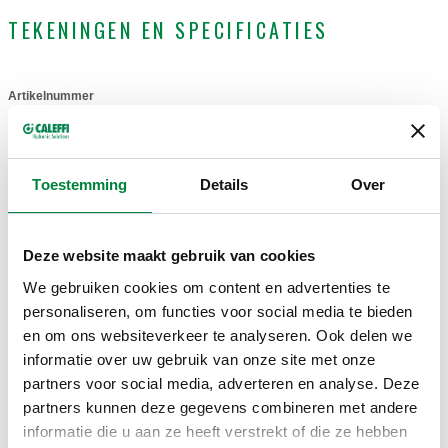
TEKENINGEN EN SPECIFICATIES
Artikelnummer
Actions
230000
Coll
Toestemming
Details
Over
3D-modellen
Deze website maakt gebruik van cookies
We gebruiken cookies om content en advertenties te
Bestektekst
Weergeven
Kopiëren
personaliseren, om functies voor social media te bieden
en om ons websiteverkeer te analyseren. Ook delen we
CALEFFI, 230000. Vervangpatroon voor dynamische
informatie over uw gebruik van onze site met onze
ventielen serie 230, 231, 232, 233, 234 en 237.
partners voor social media, adverteren en analyse. Deze
SCIP code
Weergeven
09e11769-08b5-4ff1-b88d-
partners kunnen deze gegevens combineren met andere
Kopiëren
ff33a9481ba6
informatie die u aan ze heeft verstrekt of die ze hebben