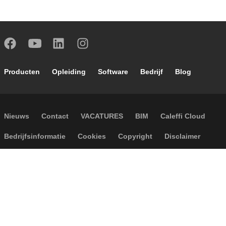
Footer main navigation
Producten
Opleiding
Software
Bedrijf
Blog
Footer secondary navigation
Nieuws
Contact
VACATURES
BIM
Caleffi Cloud
Footer menu
Bedrijfsinformatie
Cookies
Copyright
Disclaimer
Privacy
Algemene verkoopvoorwaarden
Toegankelijkheid
P.I. IT04104030962 - © 1961 - 2026
Caleffi S.p.a. | Alle rechten