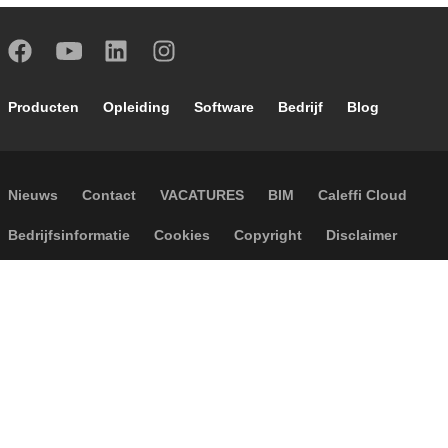
Footer main navigation
Producten
Opleiding
Software
Bedrijf
Blog
Footer secondary navigation
Nieuws
Contact
VACATURES
BIM
Caleffi Cloud
Footer menu
Bedrijfsinformatie
Cookies
Copyright
Disclaimer
Privacy
Algemene verkoopvoorwaarden
Toegankelijkheid
P.I. IT04104030962 - © 1961 - 2026
Caleffi S.p.a. | Alle rechten
voorbehouden