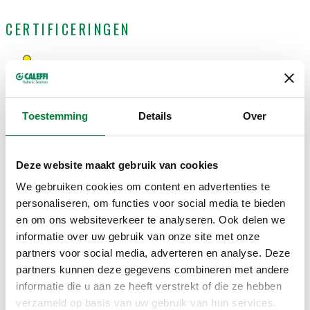
CERTIFICERINGEN
Toestemming
Details
Over
TEKENINGEN EN SPECIFICATIES
Deze website maakt gebruik van cookies
Artikelnummer
Radiatoraansluiting
Leidingaansluiting
Kvs
We gebruiken cookies om content en advertenties te
Actions
personaliseren, om functies voor social media te bieden
en om ons websiteverkeer te analyseren. Ook delen we
G 3/8" A (ISO
informatie over uw gebruik van onze site met onze
228-1) M
23 p. 1,5
partners voor social media, adverteren en analyse. Deze
1,09
223302
einduitgang,
ingang, rechte
partners kunnen deze gegevens combineren met andere
Coll
m³/h
rechte
aansluiting
informatie die u aan ze heeft verstrekt of die ze hebben
aansluiting
verzameld op basis van uw gebruik van hun services.