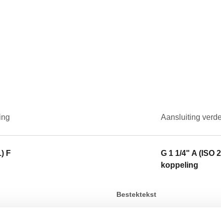
ing
Aansluiting verde
) F
G 1 1/4" A (ISO 
koppeling
Bestektekst
CALEFFI, 391067S1. Set kogel