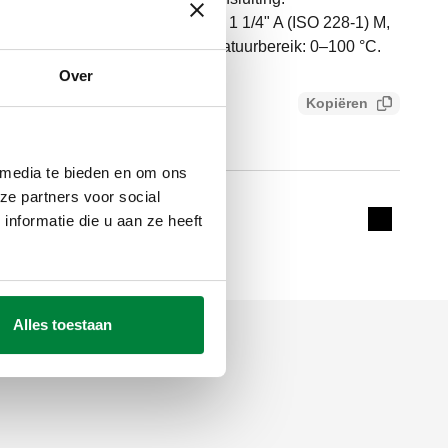
228-1) F. Aansluiting verdeler: G 1 1/4" A (ISO 228-1) M,
druk: 10 bar. Gemiddelde temperatuurbereik: 0–100 °C.
Over
Kopiëren
b46369bdd86
 media te bieden en om ons
ze partners voor social
228-1) M
nformatie die u aan ze heeft
Expand de
Alles toestaan