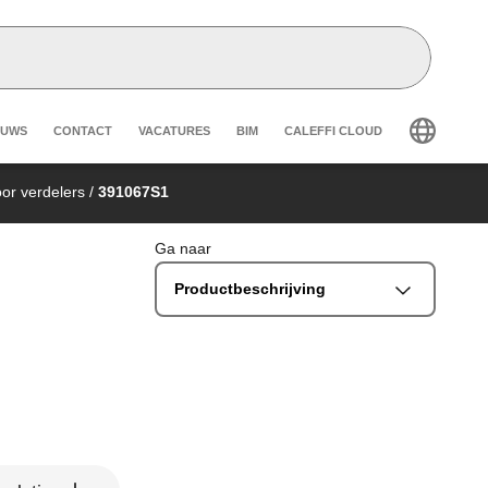
eader secondary navigation
EUWS
CONTACT
VACATURES
BIM
CALEFFI CLOUD
or verdelers
/
391067S1
Ga naar
Productbeschrijving