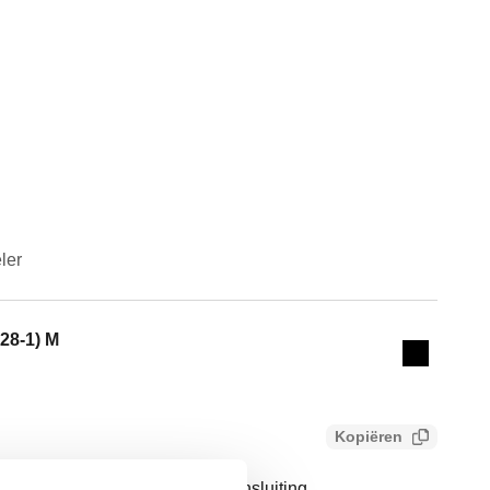
ler
Actions
228-1) M
Collapse 
Kopiëren
afsluiters. Met thermometeraansluiting.