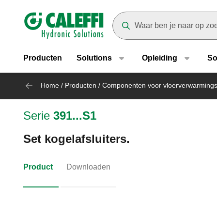
Header main navigation
Suggestions will appear as yo
Producten
Solutions
Opleiding
So
Home
/
Producten
/
Componenten voor vloerverwarming
Serie
391...S1
Set kogelafsluiters.
Product
Downloaden