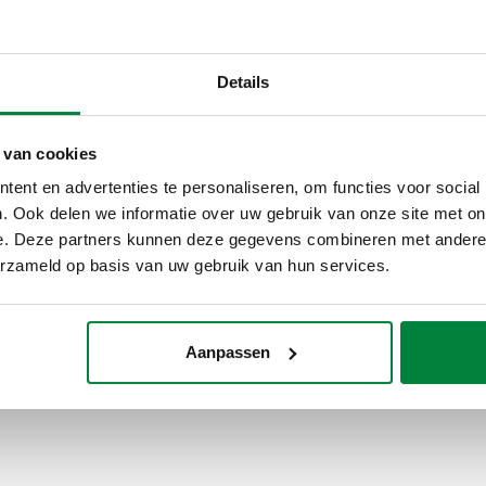
Leidingaansluiting: G 1" (ISO 
koppeling. Maximale bedrijfs
Details
SCIP code
02d763e8-e02e-4d6f-a13b-4
 van cookies
ent en advertenties te personaliseren, om functies voor social
. Ook delen we informatie over uw gebruik van onze site met on
28-1) F
G 1 1/4" A (ISO 
e. Deze partners kunnen deze gegevens combineren met andere i
koppeling
erzameld op basis van uw gebruik van hun services.
Aanpassen