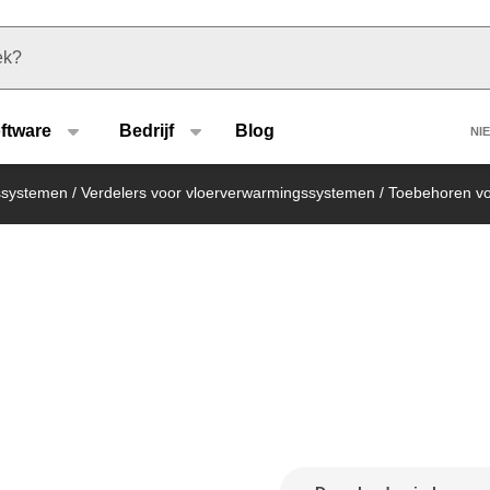
u type
H
ftware
Bedrijf
Blog
NI
ssystemen
/
Verdelers voor vloerverwarmingssystemen
/
Toebehoren vo