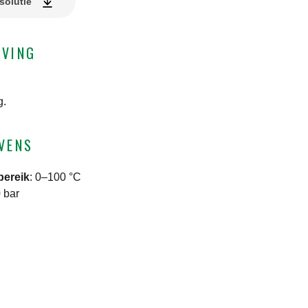
solutie
JVING
g.
VENS
bereik
:
0–100 °C
 bar