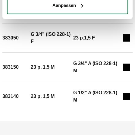
G 1/2" (ISO 228-1)
Aanpassen
383040
23 p.1,5 F
Exp
F
G 3/4" (ISO 228-1)
383050
23 p.1,5 F
Exp
F
G 3/4" A (ISO 228-1)
383150
23 p. 1,5 M
Exp
M
G 1/2" A (ISO 228-1)
383140
23 p. 1,5 M
Exp
M