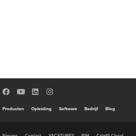
Footer main navigation
Producten
Opleiding
Software
Bedrijf
Blog
Nieuws
Contact
VACATURES
BIM
Caleffi Cloud