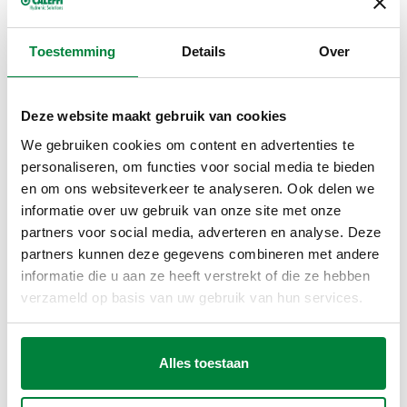
Artikelnummer
Aansluiting 1
Aansluiting 2
Actions
Toestemming
Details
Over
G 3/8" (ISO 228-1)
383030
23 p.1,5 F
Coll
Deze website maakt gebruik van cookies
F
We gebruiken cookies om content en advertenties te
personaliseren, om functies voor social media te bieden
3D-modellen
en om ons websiteverkeer te analyseren. Ook delen we
informatie over uw gebruik van onze site met onze
partners voor social media, adverteren en analyse. Deze
Bestektekst
Weergeven
Kopiëren
partners kunnen deze gegevens combineren met andere
informatie die u aan ze heeft verstrekt of die ze hebben
CALEFFI, 383030. Koppeling met binnendraad voor bicoon.
verzameld op basis van uw gebruik van hun services.
Aansluiting 1: G 3/8" (ISO 228-1) F. Aansluiting 2: 23 p.1,5 F,
SCIP code
Weergeven
f322967d-c35a-4f89-89bd-
Aansluiting voor Caleffi fittingen.
Kopiëren
4bb808c8bc59
Alles toestaan