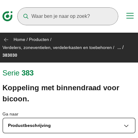
Suggestions will appear as you type
Home
/
Producten
/
... /
Verdelers, zoneventielen, verdelerkasten en toebehoren
/
383030
Serie
383
Koppeling met binnendraad voor
bicoon.
Ga naar
Productbeschrijving