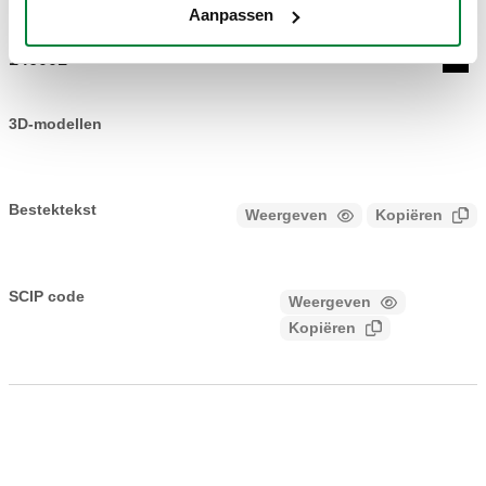
Aanpassen
146001
Coll
3D-modellen
Bestektekst
Weergeven
Kopiëren
CALEFFI, 146001. Handmatige servomotor voor 145895- en
145905-kleppen.
SCIP code
Weergeven
bc765d0b-ae8b-4e2c-be77-
Kopiëren
1880a6293e41