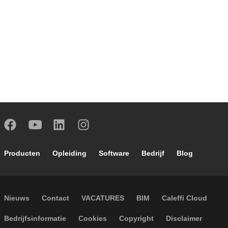
Footer main navigation
Producten
Opleiding
Software
Bedrijf
Blog
Footer secondary navigation
Nieuws
Contact
VACATURES
BIM
Caleffi Cloud
Footer menu
Bedrijfsinformatie
Cookies
Copyright
Disclaimer