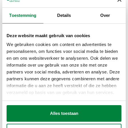
Toestemming
Details
Over
Downloaden in hoge resolutie
Deze website maakt gebruik van cookies
We gebruiken cookies om content en advertenties te
Delen
personaliseren, om functies voor social media te bieden
en om ons websiteverkeer te analyseren. Ook delen we
informatie over uw gebruik van onze site met onze
PRODUCTBESCHRIJVING
partners voor social media, adverteren en analyse. Deze
partners kunnen deze gegevens combineren met andere
Handmatige servomotor voor 145895- en 145905-kleppen.
informatie die u aan ze heeft verstrekt of die ze hebben
verzameld op basis van uw gebruik van hun services.
TEKENINGEN EN SPECIFICATIES
Alles toestaan
Artikelnummer
Actions