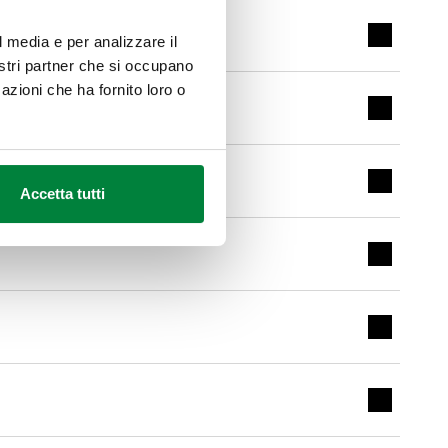
l media e per analizzare il
Espandi i
nostri partner che si occupano
azioni che ha fornito loro o
Espandi i
Espandi i
Accetta tutti
Espandi i
Espandi i
Espandi i