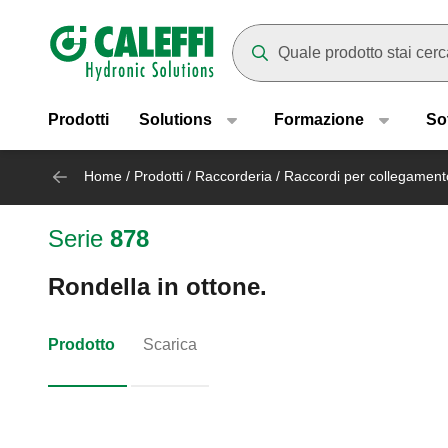
Header main navigation
Mentre digiti compariranno dei
Prodotti
Solutions
Formazione
So
Home
/
Prodotti
/
Raccorderia
/
Raccordi per collegament
Serie
878
Rondella in ottone.
Prodotto
Scarica