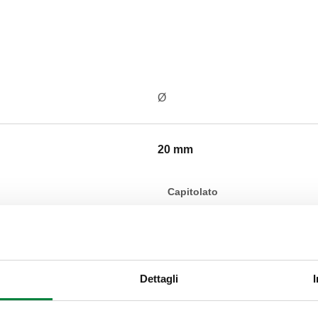
Ø
20 mm
Capitolato
CALEFFI, 878020. Rondella in
Codice SCIP-Dichiarazione REA
Dettagli
4d191769-7e8f-4b8d-8c42-d