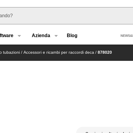
 suggerimenti
Hea
ftware
Azienda
Blog
NEWS&
o tubazioni
/
Accessori e ricambi per raccordi deca
/
878020