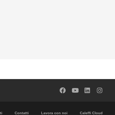
 secondary navigation
ti
Contatti
Lavora con noi
Caleffi Cloud