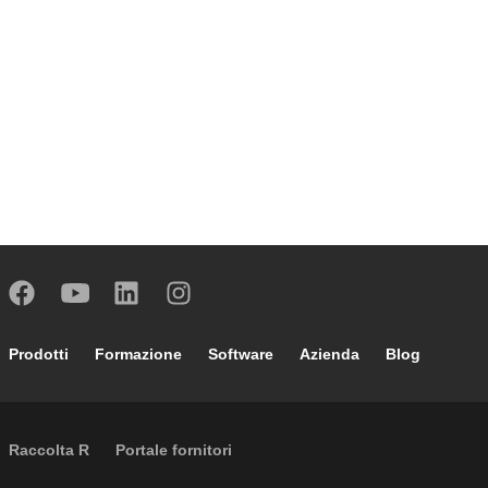
Footer main navigation
Prodotti
Formazione
Software
Azienda
Blog
External links
Raccolta R
Portale fornitori