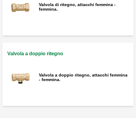
Valvola di ritegno, attacchi femmina -
Valvole a sfera con ritegno omologato
femmina.
incorporato, attacchi calotta mobile -
maschio.
Valvola a doppio ritegno
Valvola a doppio ritegno, attacchi femmina
- femmina.