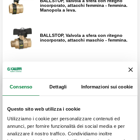
BALLSTOP, Valvola a sfera con ritegno
incorporato, attacchi femmina - femmina.
Manopola a leva.
BALLSTOP, Valvola a sfera con ritegno
incorporato, attacchi maschio - femmina.
Espandi
BALLSTOP, Valvola a sfera con ritegno
incorporato, attacchi femmina - calotta
mobile.
Consenso
Dettagli
Informazioni sui cookie
BALLSTOP, Valvola a sfera con ritegno
incorporato, attacchi maschio - calotta
Valvole di ritegno tipo EA
mobile.
Questo sito web utilizza i cookie
Utilizziamo i cookie per personalizzare contenuti ed
annunci, per fornire funzionalità dei social media e per
Valvola di ritegno, attacchi femmina -
femmina.
analizzare il nostro traffico. Condividiamo inoltre