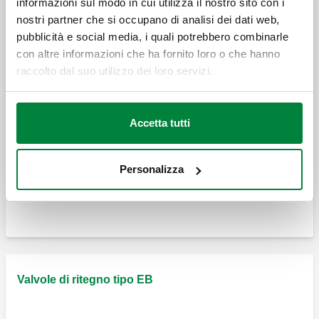
informazioni sul modo in cui utilizza il nostro sito con i
nostri partner che si occupano di analisi dei dati web,
pubblicità e social media, i quali potrebbero combinarle
Valvola di ritegno ad ingombro ridotto,
con altre informazioni che ha fornito loro o che hanno
attacchi calotta mobile - maschio.
raccolto dal suo utilizzo dei loro servizi.
Valvola di ritegno, attacchi calotta mobile -
Accetta tutti
maschio.
Personalizza
Espandi
Valvola di ritegno, attacchi a squadra
calotta mobile - maschio.
Valvola di ritegno, attacchi calotta mobile -
maschio.
Valvole di ritegno tipo EB