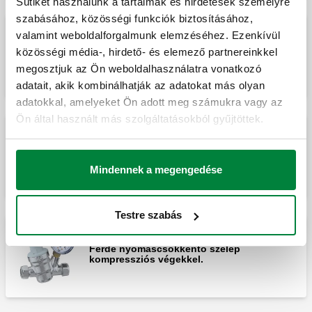
Sütiket használunk a tartalmak és hirdetések személyre
szabásához, közösségi funkciók biztosításához,
valamint weboldalforgalmunk elemzéséhez. Ezenkívül
Ferde nyomáscsökkentő szelep
közösségi média-, hirdető- és elemező partnereinkkel
kompressziós végekkel.
megosztjuk az Ön weboldalhasználatra vonatkozó
adatait, akik kombinálhatják az adatokat más olyan
adatokkal, amelyeket Ön adott meg számukra vagy az
Ön által használt más szolgáltatásokból gyűjtöttek.
Ferde nyomáscsökkentő szelep
kompressziós végekkel.
Mindennek a megengedése
Testre szabás
Ferde nyomáscsökkentő szelep
kompressziós végekkel.