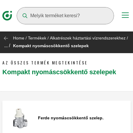
Suggestions will appear as you type
Home
/
Termékek
/
Alkatrészek háztartási vízrendszerekhez
/
... /
Kompakt nyomáscsökkentő szelepek
AZ ÖSSZES TERMÉK MEGTEKINTÉSE
Kompakt nyomáscsökkentő szelepek
Ferde nyomáscsökkentő szelep.