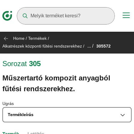
Suggestions will appear as you type
Home
/
Termékek
/
... /
Alkatrészek központi fűtési rendszerekhez
/
305572
Sorozat
305
Műszertartó kompozit anyagból
fűtési rendszerekhez.
Ugrás
Termékleírás