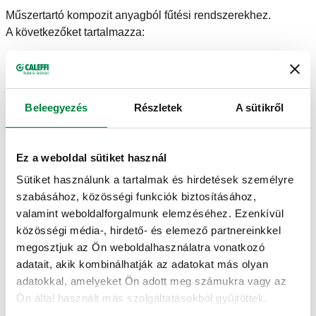
Műszertartó kompozit anyagból fűtési rendszerekhez.
A következőket tartalmazza:
kompozit anyagból készült légterelő;- biztonsági
tehermentesítő szelep;- nyomásmérő.
Szigeteléssel.
Beleegyezés
Részletek
A sütikről
MŰSZAKI ADATOK
Ez a weboldal sütiket használ
Sütiket használunk a tartalmak és hirdetések személyre
Maximális teljesítmény
:
50 kW
szabásához, közösségi funkciók biztosításához,
Közeg hőmérséklet tartomány
:
5–90 °C
valamint weboldalforgalmunk elemzéséhez. Ezenkívül
közösségi média-, hirdető- és elemező partnereinkkel
RAJZOK ÉS SPECIFIKÁCIÓK
megosztjuk az Ön weboldalhasználatra vonatkozó
adatait, akik kombinálhatják az adatokat más olyan
adatokkal, amelyeket Ön adott meg számukra vagy az
Ön által használt más szolgáltatásokból gyűjtöttek.
Termékkód
Csatlakozások
Megjegyzés
Beállítás
Actions