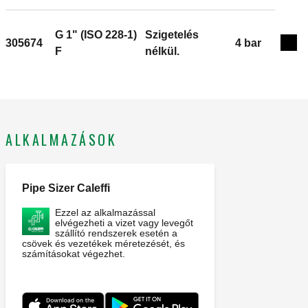
G 1" (ISO 228-1)
Szigetelés
305674
4 bar
Exp
F
nélkül.
ALKALMAZÁSOK
Pipe Sizer Caleffi
Ezzel az alkalmazással
elvégezheti a vizet vagy levegőt
szállító rendszerek esetén a
csövek és vezetékek méretezését, és
számításokat végezhet.