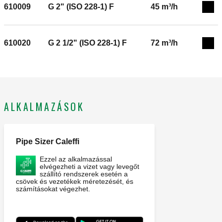
610009
G 2" (ISO 228-1) F
45 m³/h
Exp
610020
G 2 1/2" (ISO 228-1) F
72 m³/h
Exp
ALKALMAZÁSOK
Pipe Sizer Caleffi
Ezzel az alkalmazással
elvégezheti a vizet vagy levegőt
szállító rendszerek esetén a
csövek és vezetékek méretezését, és
számításokat végezhet.