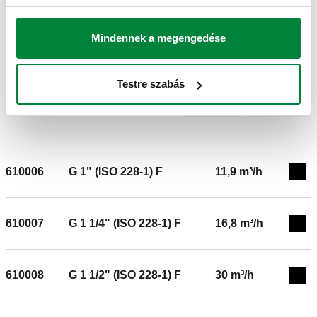
Mindennek a megengedése
BIM
Testre szabás
Tender szövege
Mutat
Másolás
CALEFFI, 610005. Háromutas pillangó keverőszelep,
menetes csatlakozásokkal. Csatlakozások: G 3/4" (ISO 228-
610006
G 1" (ISO 228-1) F
11,9 m³/h
1) F. Maximális működési nyomás: 6 bar. Közeg hőmérséklet
Exp
tartomány: 2–110 °C. Kv: 7,5 m³/h.
610007
G 1 1/4" (ISO 228-1) F
16,8 m³/h
Exp
610008
G 1 1/2" (ISO 228-1) F
30 m³/h
Exp