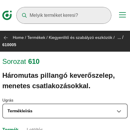
Suggestions will appear as you type
... /
Home
/
Termékek
/
Kiegyenlítő és szabályzó eszközök
/
610005
Sorozat
610
Háromutas pillangó keverőszelep,
menetes csatlakozásokkal.
Ugrás
Termékleírás
Termék
Letöltés