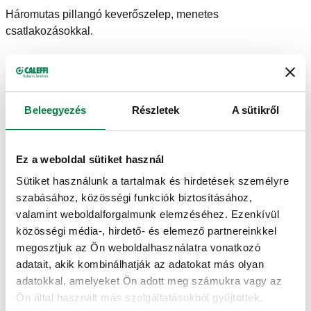
Háromutas pillangó keverőszelep, menetes
csatlakozásokkal.
MŰSZAKI ADATOK
Közeg hőmérséklet tartomány
:
2–110 °C
Beleegyezés
Részletek
A sütikről
Maximális működési nyomás
:
6 bar
Ez a weboldal sütiket használ
RAJZOK ÉS SPECIFIKÁCIÓK
Sütiket használunk a tartalmak és hirdetések személyre
szabásához, közösségi funkciók biztosításához,
valamint weboldalforgalmunk elemzéséhez. Ezenkívül
Termékkód
Csatlakozások
Kv
Actions
közösségi média-, hirdető- és elemező partnereinkkel
megosztjuk az Ön weboldalhasználatra vonatkozó
adatait, akik kombinálhatják az adatokat más olyan
610005
G 3/4" (ISO 228-1) F
7,5 m³/h
Coll
adatokkal, amelyeket Ön adott meg számukra vagy az
Ön által használt más szolgáltatásokból gyűjtöttek.
3D modellek