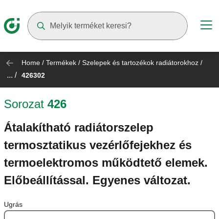
Suggestions will appear as you type
Home
/
Termékek
/
Szelepek és tartozékok radiátorokhoz
/
... /
426302
Sorozat
426
Átalakítható radiátorszelep
termosztatikus vezérlőfejekhez és
termoelektromos működtető elemek.
Előbeállítással. Egyenes változat.
Ugrás