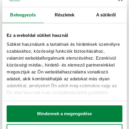
Termékkód
Radiátorcsatlakozás
Csővezeték csatlakozás
Actions
Beleegyezés
Részletek
A sütikről
G 3/8" A (ISO 228-
Ez a weboldal sütiket használ
1) M
23 p. 1,5
426302
Coll
Sütiket használunk a tartalmak és hirdetések személyre
egyenes
egyenes csatlakozó
szabásához, közösségi funkciók biztosításához,
csatlakozó
valamint weboldalforgalmunk elemzéséhez. Ezenkívül
közösségi média-, hirdető- és elemező partnereinkkel
3D modellek
megosztjuk az Ön weboldalhasználatra vonatkozó
adatait, akik kombinálhatják az adatokat más olyan
adatokkal, amelyeket Ön adott meg számukra vagy az
BIM
Ön által használt más szolgáltatásokból gyűjtöttek.
Tender szövege
Mindennek a megengedése
Mutat
Másolás
CALEFFI, 426302. Átalakítható radiátorszelep termosztatikus