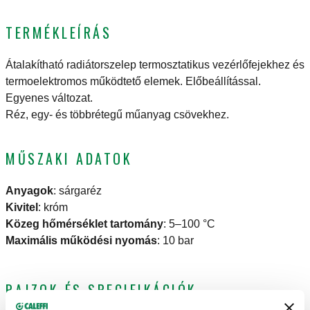
TERMÉKLEÍRÁS
Átalakítható radiátorszelep termosztatikus vezérlőfejekhez és
termoelektromos működtető elemek. Előbeállítással.
Egyenes változat.
Réz, egy- és többrétegű műanyag csövekhez.
MŰSZAKI ADATOK
Anyagok
:
sárgaréz
Kivitel
:
króm
Közeg hőmérséklet tartomány
:
5–100 °C
Maximális működési nyomás
:
10 bar
RAJZOK ÉS SPECIFIKÁCIÓK