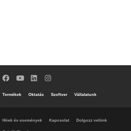
Footer main navigation
Termékek
Oktatás
Szoftver
Vállalatunk
Footer secondary navigation
Hírek és események
Kapcsolat
Dolgozz velünk