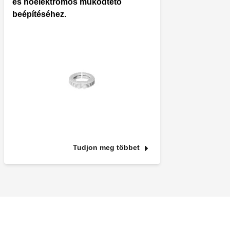
és hőelektromos működtető
beépítéséhez.
Tudjon meg többet