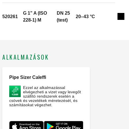
20–43 °C. DN: DN 20 (test). Kv: 1,4 m³/h. Anyagok:
horganymentes ötvözetű DR sárgaréz.
G 1" A (ISO
DN 25
520261
20–43 °C
Exp
228-1) M
(test)
ALKALMAZÁSOK
Pipe Sizer Caleffi
Ezzel az alkalmazással
elvégezheti a vizet vagy levegőt
szállító rendszerek esetén a
csövek és vezetékek méretezését, és
számításokat végezhet.