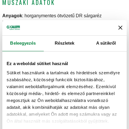
MŰSZAKI ADATOK
Anyagok
:
horganymentes ötvözetű DR sárgaréz
Közeg hőmérséklet tartomány
:
2–85 °C
Maximális működési nyomás
:
10 bar
Beleegyezés
Részletek
A sütikről
RAJZOK ÉS SPECIFIKÁCIÓK
Ez a weboldal sütiket használ
Beállítási hőmérséklet
Termékkód
Csatlakozások
DN
Sütiket használunk a tartalmak és hirdetések személyre
Actions
tartomány
szabásához, közösségi funkciók biztosításához,
valamint weboldalforgalmunk elemzéséhez. Ezenkívül
G 3/4" A (ISO
DN 20
közösségi média-, hirdető- és elemező partnereinkkel
520251
20–43 °C
Coll
228-1) M
(test)
megosztjuk az Ön weboldalhasználatra vonatkozó
adatait, akik kombinálhatják az adatokat más olyan
adatokkal, amelyeket Ön adott meg számukra vagy az
Kv
Ön által használt más szolgáltatásokból gyűjtöttek.
1,4 m³/h