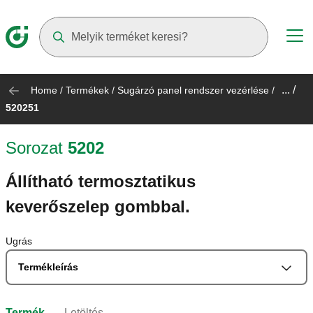
Suggestions will appear as you type
... /
Home
/
Termékek
/
Sugárzó panel rendszer vezérlése
/
520251
Sorozat
5202
Állítható termosztatikus
keverőszelep gombbal.
Ugrás
Termékleírás
Termék
Letöltés