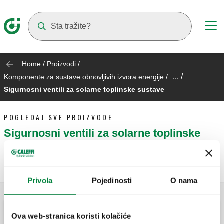
Suggestions will appear as you type
Home
/
Proizvodi
/
... /
Komponente za sustave obnovljivih izvora energije
/
Sigurnosni ventili za solarne toplinske sustave
POGLEDAJ SVE PROIZVODE
Sigurnosni ventili za solarne toplinske
sustave
Privola
Pojedinosti
O nama
Ova web-stranica koristi kolačiće
Sigurnosni ispusni ventil za solarne