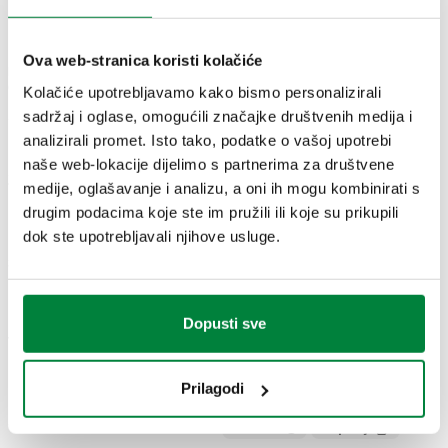
NACRTI I SPECIFIKACIJE
Ova web-stranica koristi kolačiće
Broj
Priključak za
Priključak za radijator
Kvs
Actions
dijela
cijev
Kolačiće upotrebljavamo kako bismo personalizirali
sadržaj i oglase, omogućili značajke društvenih medija i
analizirali promet. Isto tako, podatke o vašoj upotrebi
G 3/8" A (ISO 228-1)
naše web-lokacije dijelimo s partnerima za društvene
23 p. 1,5
1,35
226322
M
medije, oglašavanje i analizu, a oni ih mogu kombinirati s
Coll
ulaz
m³/h
krajnji izlaz
drugim podacima koje ste im pružili ili koje su prikupili
dok ste upotrebljavali njihove usluge.
3D modeli
Dopusti sve
Tekst tendera
Prikaži
Kopiraj
Prilagodi
Termostatski radijatorski ventil za termostatske i
elektrotermičke glave. Verzija za lijevu ruku. Za
SCIP code
Prikaži
Kopiraj
CODICE IN FASE DI ANALISI
bakrene, plastične i višeslojne cijevi. Dvokutni