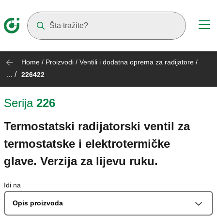
Suggestions will appear as you type
Home
/
Proizvodi
/
Ventili i dodatna oprema za radijatore
/
... /
226422
Serija
226
Termostatski radijatorski ventil za
termostatske i elektrotermičke
glave. Verzija za lijevu ruku.
Idi na
Opis proizvoda