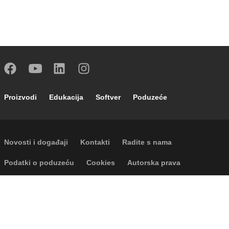
Footer main navigation
Proizvodi
Edukacija
Softver
Poduzeće
Footer secondary navigation
Novosti i događaji
Kontakti
Radite s nama
Footer menu
Podatki o poduzeću
Cookies
Autorska prava
Odricanje odgovornosti
Privatnost
P.I. IT04104030962 - © 1961 - 2026