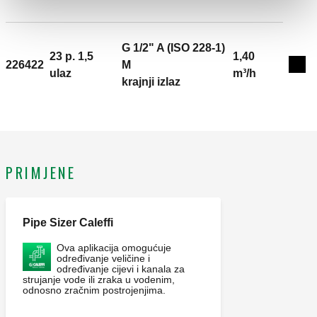
radijatorski ventil. priključak za cijev: 23 p. 1,5, ulaz.
priključak za radijator: G 3/8" A (ISO 228-1) M, krajnji
izlaz. Maksimalni radni tlak: 10 bar. Raspon
G 1/2" A (ISO 228-1)
23 p. 1,5
1,40
temperature medija: 5–100 °C. Završni premaz: krom.
226422
M
Exp
ulaz
m³/h
Kvs: 1,35 m³/h. Materijal: mesing.
krajnji izlaz
PRIMJENE
Pipe Sizer Caleffi
Ova aplikacija omogućuje
određivanje veličine i
određivanje cijevi i kanala za
strujanje vode ili zraka u vodenim,
odnosno zračnim postrojenjima.