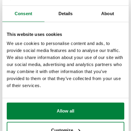
220, 221, 222, 223, 224, 225, 226 et 227.
Consent
Details
About
CERTIFICATIONS
This website uses cookies
We use cookies to personalise content and ads, to
provide social media features and to analyse our traffic.
We also share information about your use of our site with
DESSINS ET SPÉCIFICATIONS
our social media, advertising and analytics partners who
may combine it with other information that you’ve
provided to them or that they’ve collected from your use
Code
Raccord
of their services.
Raccord radiateur
Kvs
Actions
article
tuyauterie
G 1/2" A (ISO 228-
Allow all
23 p. 1,5
1,40
226422
1) M
Coll
sortie
m³/h
entrée
Customize