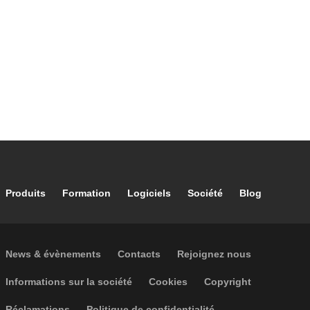
Footer main navigation
Produits
Formation
Logiciels
Société
Blog
Footer secondary navigation
News & évènements
Contacts
Rejoignez nous
Footer menu
Informations sur la société
Cookies
Copyright
Réclamations
Politique de confidentialité