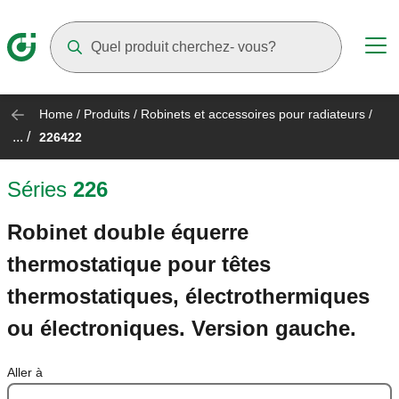
Suggestions will appear as you type
Home
/
Produits
/
Robinets et accessoires pour radiateurs
/
... /
226422
Séries
226
Robinet double équerre
thermostatique pour têtes
thermostatiques, électrothermiques
ou électroniques. Version gauche.
Aller à