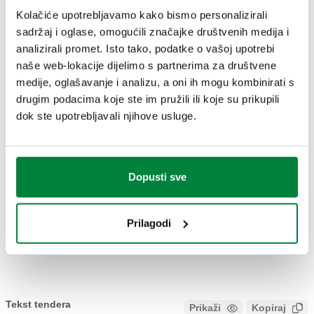
CERTIFIKATI
Kolačiće upotrebljavamo kako bismo personalizirali
sadržaj i oglase, omogućili značajke društvenih medija i
analizirali promet. Isto tako, podatke o vašoj upotrebi
naše web-lokacije dijelimo s partnerima za društvene
medije, oglašavanje i analizu, a oni ih mogu kombinirati s
drugim podacima koje ste im pružili ili koje su prikupili
NACRTI I SPECIFIKACIJE
dok ste upotrebljavali njihove usluge.
Broj dijela
Actions
Dopusti sve
856102
Coll
Prilagodi
3D modeli
Tekst tendera
Prikaži
Kopiraj