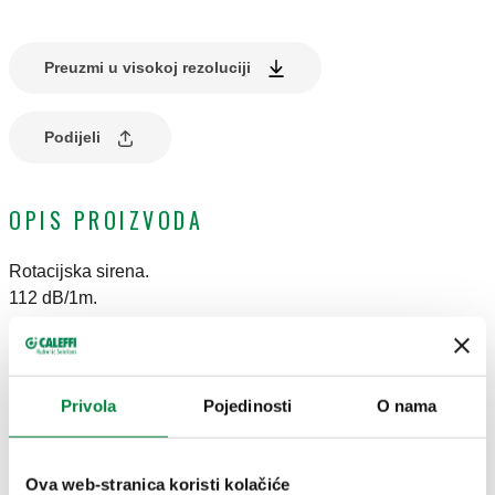
Preuzmi u visokoj rezoluciji
Podijeli
OPIS PROIZVODA
Rotacijska sirena.
112 dB/1m.
TEHNIČKI PODATCI
Privola
Pojedinosti
O nama
Protection class
:
IP 14
Electric supply
:
230 V AC
Ova web-stranica koristi kolačiće