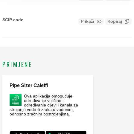
Rotacijska sirena. 112 dB/1m. Električno napajanje: 230 V
(AC).
SCIP code
Prikaži
Kopiraj
CODICE IN FASE DI ANALISI
PRIMJENE
Pipe Sizer Caleffi
Ova aplikacija omogućuje
određivanje veličine i
određivanje cijevi i kanala za
strujanje vode ili zraka u vodenim,
odnosno zračnim postrojenjima.