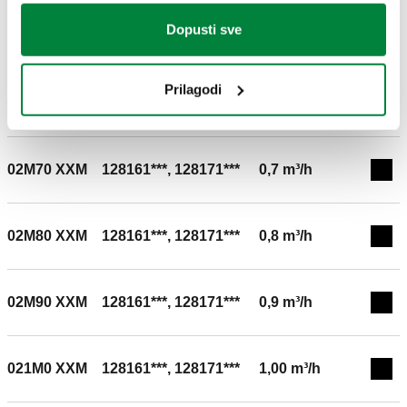
Prikaži
fb8b3375-aa30-4316-826c-
Kopiraj
Dopusti sve
e0cc587ea058
Prilagodi
02M60 XXM
128161***, 128171***
0,6 m³/h
Exp
02M70 XXM
128161***, 128171***
0,7 m³/h
Exp
02M80 XXM
128161***, 128171***
0,8 m³/h
Exp
02M90 XXM
128161***, 128171***
0,9 m³/h
Exp
021M0 XXM
128161***, 128171***
1,00 m³/h
Exp