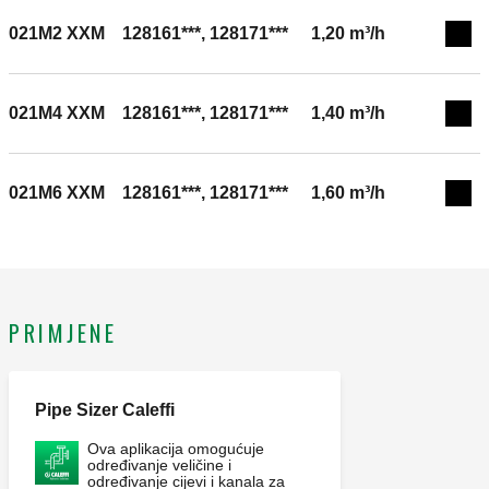
021M2 XXM
128161***, 128171***
1,20 m³/h
Exp
021M4 XXM
128161***, 128171***
1,40 m³/h
Exp
021M6 XXM
128161***, 128171***
1,60 m³/h
Exp
PRIMJENE
Pipe Sizer Caleffi
Ova aplikacija omogućuje
određivanje veličine i
određivanje cijevi i kanala za