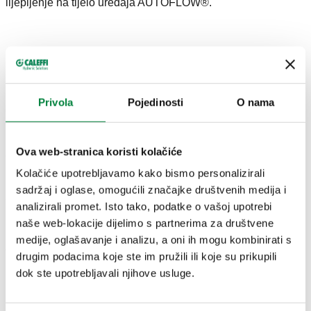
lijepljenje na tijelo uređaja AUTOFLOW®.
NACRTI I SPECIFIKACIJE
Privola
Pojedinosti
O nama
Broj dijela
Upotreba
Nominalni protok
Actions
Ova web-stranica koristi kolačiće
02M50 XXM
128161***, 128171***
0,5 m³/h
Col
Kolačiće upotrebljavamo kako bismo personalizirali
sadržaj i oglase, omogućili značajke društvenih medija i
3D modeli
analizirali promet. Isto tako, podatke o vašoj upotrebi
naše web-lokacije dijelimo s partnerima za društvene
medije, oglašavanje i analizu, a oni ih mogu kombinirati s
Tekst tendera
drugim podacima koje ste im pružili ili koje su prikupili
Prikaži
Kopiraj
dok ste upotrebljavali njihove usluge.
Rezervni uložak od polimera. Za seriju 128 - za veličine tijela
od 1" i 1 1/4", s adapterom. Nominalni protok: 0,5 m³/h.
SCIP code