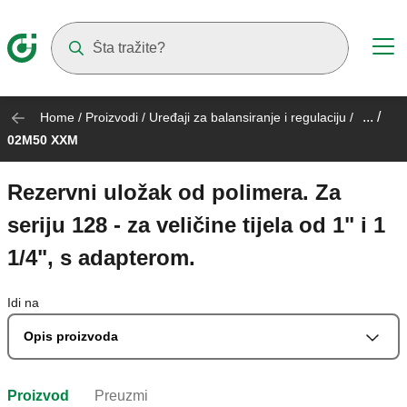
Suggestions will appear as you type
... /
Home
/
Proizvodi
/
Uređaji za balansiranje i regulaciju
/
02M50 XXM
Rezervni uložak od polimera. Za
seriju 128 - za veličine tijela od 1" i 1
1/4", s adapterom.
Idi na
Opis proizvoda
Proizvod
Preuzmi