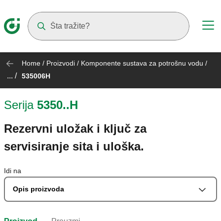
Suggestions will appear as you type
Home
/
Proizvodi
/
Komponente sustava za potrošnu vodu
/
... /
535006H
Serija
5350..H
Rezervni uložak i ključ za
servisiranje sita i uloška.
Idi na
Opis proizvoda