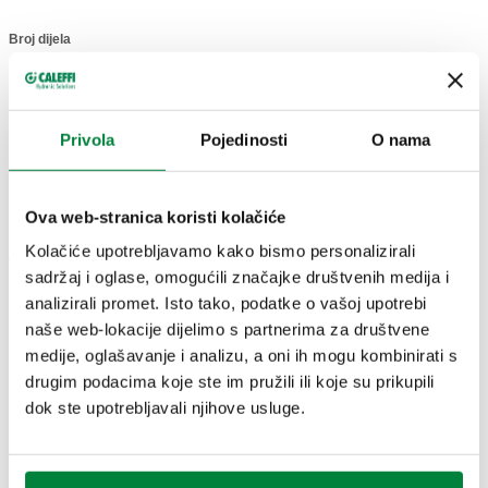
Broj dijela
Actions
535006H
Col
Privola
Pojedinosti
O nama
3D modeli
Ova web-stranica koristi kolačiće
Kolačiće upotrebljavamo kako bismo personalizirali
Tekst tendera
Prikaži
Kopiraj
sadržaj i oglase, omogućili značajke društvenih medija i
analizirali promet. Isto tako, podatke o vašoj upotrebi
Rezervni uložak i ključ za servisiranje sita i uloška. Za
naše web-lokacije dijelimo s partnerima za društvene
reduktore 5350H.
SCIP code
medije, oglašavanje i analizu, a oni ih mogu kombinirati s
Prikaži
a1971091-c89d-4c24-af9d-
drugim podacima koje ste im pružili ili koje su prikupili
Kopiraj
611542bf861a
dok ste upotrebljavali njihove usluge.
535009H