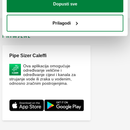
Exp
Dopusti sve
Prilagodi
PRIMJENE
Pipe Sizer Caleffi
Ova aplikacija omogućuje
određivanje veličine i
određivanje cijevi i kanala za
strujanje vode ili zraka u vodenim,
odnosno zračnim postrojenjima.