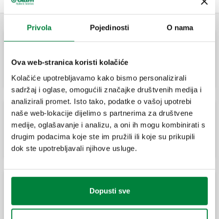
Privola
Pojedinosti
O nama
Grupa razdjelnika.
Ova web-stranica koristi kolačiće
Kolačiće upotrebljavamo kako bismo personalizirali
sadržaj i oglase, omogućili značajke društvenih medija i
analizirali promet. Isto tako, podatke o vašoj upotrebi
naše web-lokacije dijelimo s partnerima za društvene
medije, oglašavanje i analizu, a oni ih mogu kombinirati s
Izolacija za razdjelnike serija 662, 664 i 665.
drugim podacima koje ste im pružili ili koje su prikupili
dok ste upotrebljavali njihove usluge.
Dopusti sve
Par kuglastih zapornih ventila s O-brtvom.