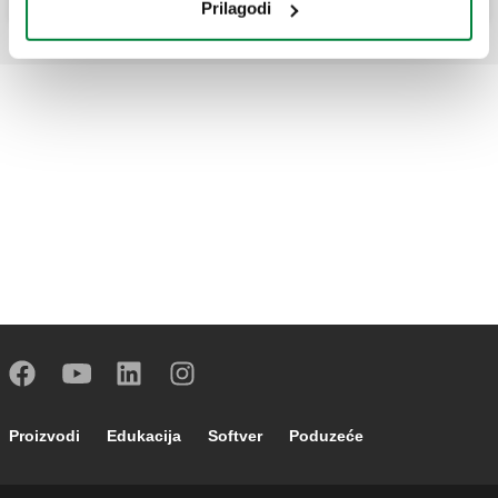
Prilagodi
Footer main navigation
Proizvodi
Edukacija
Softver
Poduzeće