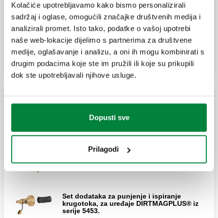
Kolačiće upotrebljavamo kako bismo personalizirali
sadržaj i oglase, omogućili značajke društvenih medija i
Izolacija za poluautomatski magnetski filtar
analizirali promet. Isto tako, podatke o vašoj upotrebi
sa samočišćenjem.
naše web-lokacije dijelimo s partnerima za društvene
medije, oglašavanje i analizu, a oni ih mogu kombinirati s
drugim podacima koje ste im pružili ili koje su prikupili
dok ste upotrebljavali njihove usluge.
Višefunkcijski uređaj od tehnopolimera sa
separatorom nečistoće i sitom
Dopusti sve
Prilagodi
DIRTMAGPLUS®, Višefunkcijski uređaj sa
separatorom nečistoće i sitom.
Set dodataka za punjenje i ispiranje
krugotoka, za uređaje DIRTMAGPLUS® iz
serije 5453.