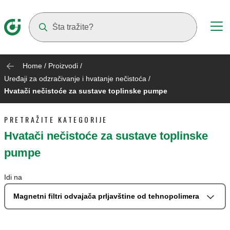
Suggestions will appear as you type
Home
/
Proizvodi
/
Uređaji za odzračivanje i hvatanje nečistoća
/
Hvatači nečistoće za sustave toplinske pumpe
PRETRAŽITE KATEGORIJE
Hvatači nečistoće za sustave toplinske
pumpe
Idi na
Magnetni filtri odvajača prljavštine od tehnopolimera