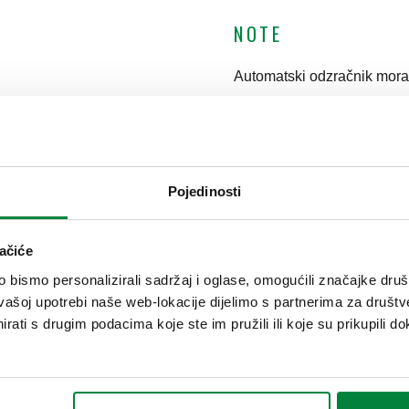
NOTE
Automatski odzračnik mora 
Pojedinosti
ačiće
Priključak
bismo personalizirali sadržaj i oglase, omogućili značajke društv
vašoj upotrebi naše web-lokacije dijelimo s partnerima za društv
rati s drugim podacima koje ste im pružili ili koje su prikupili do
G 1/2" (ISO 228-1) F
Tekst tendera