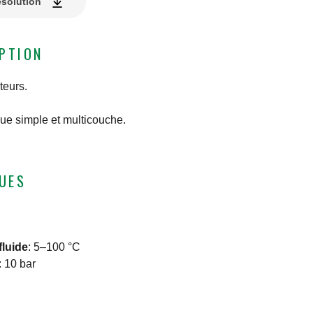
ésolution
IPTION
teurs.
que simple et multicouche.
UES
fluide
:
5–100 °C
:
10 bar