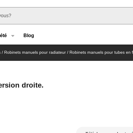
u type
été
Blog
s
/
Robinets manuels pour radiateur
/
Robinets manuels pour tubes en f
rsion droite.