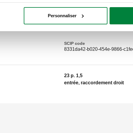
cuivre et plastique simple et mul
M, sortie, raccordement droit. Ra
Personnaliser
droit, raccord. Pression maxi d'e
100 °C. Finition: chromé. Kv: 1,32
SCIP code
8331da42-b020-454e-9866-c1f
23 p. 1,5
entrée, raccordement droit