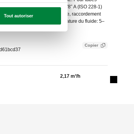
ticouche. Raccord radiateur: G 3/8" A (ISO 228-1)
ccord tuyauterie: 23 p. 1,5, entrée, raccordement
Tout autoriser
xercice: 10 bar. Plage de température du fluide: 5–
 m³/h. Matériel: laiton.
Copier
ed61bcd37
2,17 m³/h
Expand de