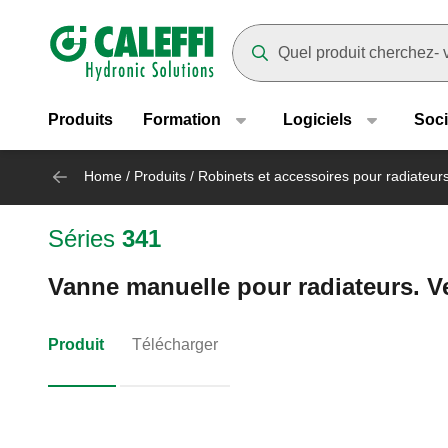
Header main navigation
Suggestions will appear as yo
Produits
Formation
Logiciels
Soci
Home
/
Produits
/
Robinets et accessoires pour radiateur
Séries
341
Vanne manuelle pour radiateurs. Ve
Produit
Télécharger