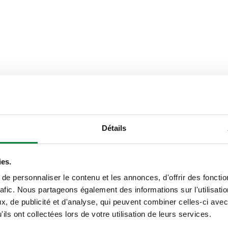
Raccord tuyauterie
Détails
23 p. 1,5
ies.
entrée, raccordement droit
e personnaliser le contenu et les annonces, d'offrir des fonctio
rafic. Nous partageons également des informations sur l'utilisati
Texte de présentation
, de publicité et d'analyse, qui peuvent combiner celles-ci avec
ils ont collectées lors de votre utilisation de leurs services.
CALEFFI, 341302. Vanne manuelle