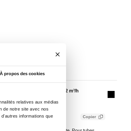
Kv
À propos des cookies
Actions
1,32 m³/h
Collapse 
nnalités relatives aux médias
on de notre site avec nos
 d'autres informations que
Copier
 pour radiateurs. Version droite. Pour tubes