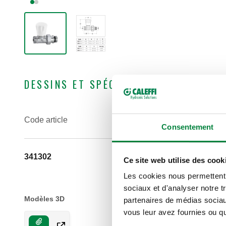
DESSINS ET SPÉCIFICATIONS
Code article
Raccord radiateur
Consentement
341302
G 3/8" A (ISO 228-1) M
Ce site web utilise des cook
sortie, raccordement droit
Les cookies nous permettent d
sociaux et d'analyser notre t
Modèles 3D
partenaires de médias sociaux
vous leur avez fournies ou qu'