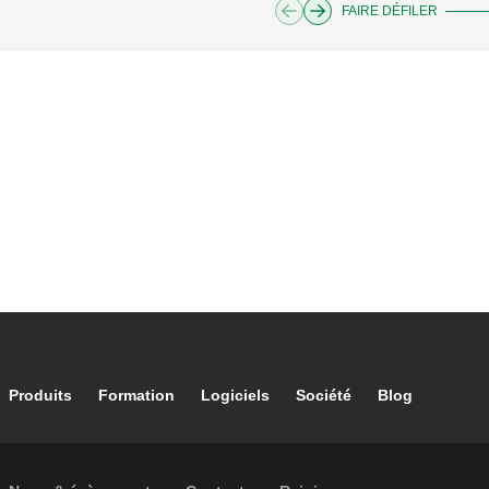
FAIRE DÉFILER
Footer main navigation
Produits
Formation
Logiciels
Société
Blog