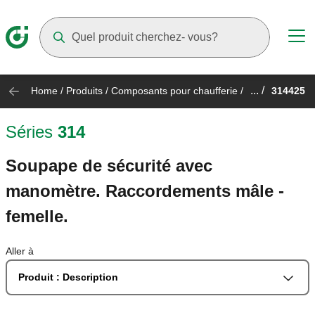
Suggestions will appear as you type
... /
Home
/
Produits
/
Composants pour chaufferie
/
314425
Séries
314
Soupape de sécurité avec
manomètre. Raccordements mâle -
femelle.
Aller à
Produit : Description