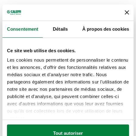
Code
Raccord
Raccord d'évacuation
Note
Actions
article
Consentement
Détails
À propos des cookies
G 1/2" A (ISO 228-
G 1/2" (ISO 228-
314425
-
Coll
1) M
1) F
Ce site web utilise des cookies.
Les cookies nous permettent de personnaliser le contenu
Tarage
et les annonces, d'offrir des fonctionnalités relatives aux
2,5 bar
médias sociaux et d'analyser notre trafic. Nous
partageons également des informations sur l'utilisation de
notre site avec nos partenaires de médias sociaux, de
Dessins 2D
publicité et d'analyse, qui peuvent combiner celles-ci
avec d'autres informations que vous leur avez fournies
DWG
DXF
PDF
ou qu'ils ont collectées lors de votre utilisation de leurs
services.
Modèles 3D
Tout autoriser