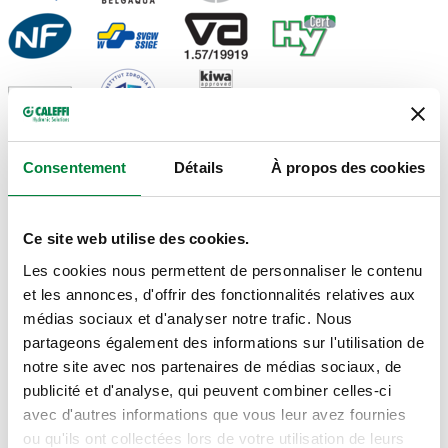
Consentement
Détails
À propos des cookies
DESSINS ET SPÉCIFICATIONS
Ce site web utilise des cookies.
Code article
Raccord
Actions
Les cookies nous permettent de personnaliser le contenu
et les annonces, d'offrir des fonctionnalités relatives aux
médias sociaux et d'analyser notre trafic. Nous
R 1/2" (EN 10226-1) M
574040
partageons également des informations sur l'utilisation de
Coll
raccord union
notre site avec nos partenaires de médias sociaux, de
publicité et d'analyse, qui peuvent combiner celles-ci
Dessins 2D
avec d'autres informations que vous leur avez fournies
ou qu'ils ont collectées lors de votre utilisation de leurs