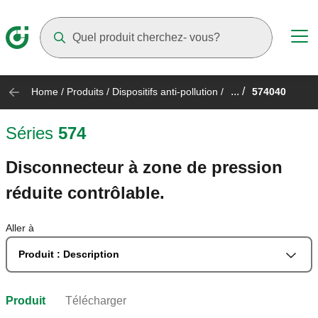
Suggestions will appear as you type
... /
Home
/
Produits
/
Dispositifs anti-pollution
/
574040
Séries
574
Disconnecteur à zone de pression
réduite contrôlable.
Aller à
Produit : Description
Produit
Télécharger