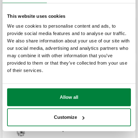
This website uses cookies
We use cookies to personalise content and ads, to
Protection anti-effraction et antivol pour
provide social media features and to analyse our traffic.
installation dans les lieux publics.
We also share information about your use of our site with
our social media, advertising and analytics partners who
may combine it with other information that you’ve
provided to them or that they’ve collected from your use
of their services.
Clé spéciale de serrage pour la protection
anti-effraction et antivol.
Allow all
Tête thermostatique pour robinets
Customize
thermostatisables pour radiateurs
décoratifs. Capteur intégré à élément
sensible liquide .