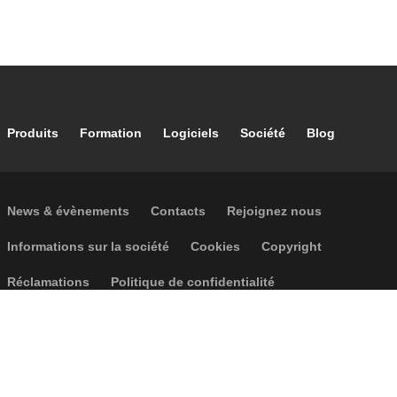
Footer main navigation
Produits
Formation
Logiciels
Société
Blog
Footer secondary navigation
News & évènements
Contacts
Rejoignez nous
Footer menu
Informations sur la société
Cookies
Copyright
Réclamations
Politique de confidentialité
Accessibilité
P.I. IT04104030962 - © 1961 - 2026