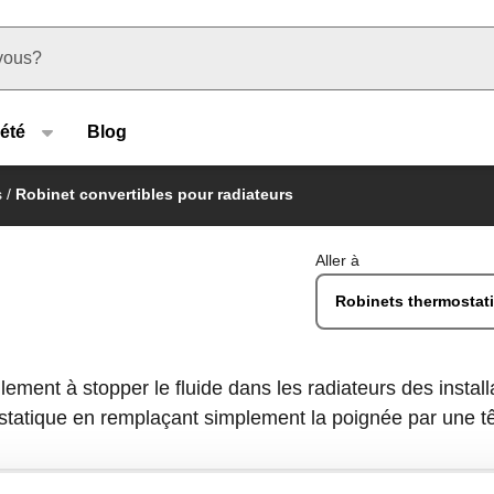
u type
été
Blog
s
/
Robinet convertibles pour radiateurs
Aller à
Robinets thermostati
llement à stopper le fluide dans les radiateurs des insta
atique en remplaçant simplement la poignée par une tê