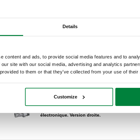
Details
es
Robinet thermostatisable prévu pour têtes
thermostatiques, électrotermiques et
électronique. Version droite.
e content and ads, to provide social media features and to analy
 our site with our social media, advertising and analytics partn
 provided to them or that they’ve collected from your use of their
Customize
es
Robinet thermostatisable prévu pour têtes
thermostatiques, électrotermiques et
électronique. Version droite.