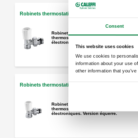
Robinets thermostatisables, pour tubes cuivre
Consent
Robinet thermostatisable prévu pour têt
thermostatiques, électrotermiques et
électronique. Version équerre.
This website uses cookies
We use cookies to personalis
information about your use of
other information that you’ve
Robinets thermostatisables, pour tubes en fer
Robinet thermostatisable prévu pour têt
thermostatiques, électrotermiques et
électroniques. Version équerre.