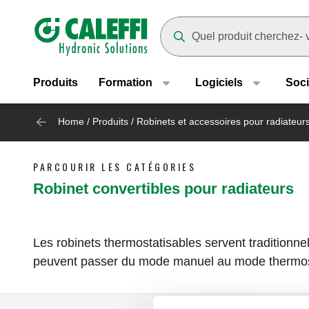
Header main navigation
Suggestions will appear as yo
Produits
Formation
Logiciels
Soci
Home
/
Produits
/
Robinets et accessoires pour radiateur
PARCOURIR LES CATÉGORIES
Robinet convertibles pour radiateurs
Les robinets thermostatisables servent traditionne
peuvent passer du mode manuel au mode thermost