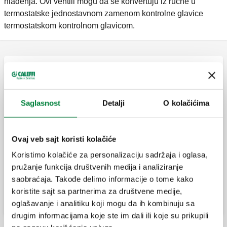
hlađenja. Ovi ventili mogu da se konvertuju iz ručne u
termostatske jednostavnom zamenom kontrolne glavice
termostatskom kontrolnom glavicom.
Termostatski radijatorski ventili (za bakarne cevi)
Saglasnost
Detalji
O kolačićima
Ugaoni termostatski radijatorski ventil sa
mogućnošću montaže termostatske ili
elektrotermičke glave.
Ovaj veb sajt koristi kolačiće
Koristimo kolačiće za personalizaciju sadržaja i oglasa,
Prav termostatski radijatorski ventil sa
pružanje funkcija društvenih medija i analiziranje
mogućnošću montaže termostatske ili
elektrotermičke glave.
saobraćaja. Takođe delimo informacije o tome kako
koristite sajt sa partnerima za društvene medije,
oglašavanje i analitiku koji mogu da ih kombinuju sa
drugim informacijama koje ste im dali ili koje su prikupili