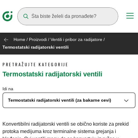
Suggestions will appear as you type
Home
/
Proizvodi
/
Ventili i pribor za radijatore
/
Termostatski radijatorski ventili
PRETRAŽUJTE KATEGORIJE
Termostatski radijatorski ventili
Idi na
Termostatski radijatorski ventili (za bakarne cevi)
Konvertibilni radijatorski ventili se obično koriste za prekid
protoka medijuma kroz terminalne sistema grejanja i