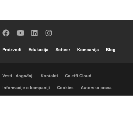
Footer main navigation
Proizvodi
Edukacija
Softver
Kompanija
Blog
Footer secondary navigation
Vesti i događaji
Kontakti
Caleffi Cloud
Footer menu
Informacije o kompaniji
Cookies
Autorska prava
Odricanje odgovornosti
Privatnost
Accessibility
P.I. IT04104030962 - © 1961 - 2026
Caleffi S.p.a. | Sva prava zadržana