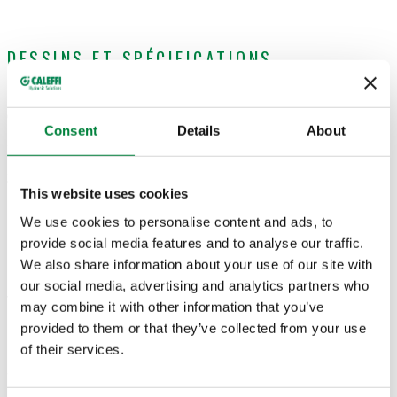
DESSINS ET SPÉCIFICATIONS
Code article
Actions
Consent
Details
About
255010
Coll
This website uses cookies
We use cookies to personalise content and ads, to
Modèles 3D
provide social media features and to analyse our traffic.
We also share information about your use of our site with
our social media, advertising and analytics partners who
Texte de présentation
Afficher
Copier
may combine it with other information that you’ve
provided to them or that they’ve collected from your use
CALEFFI, 255010. Pompe de remplissage installation pour
of their services.
groupes 278, 279 et série 255. Pour groupes de transfert
SCIP code
Afficher
Copier
CODE EN PHASE D’ANALYSE
séries 255, 256, 267, 266, 279 et 278.