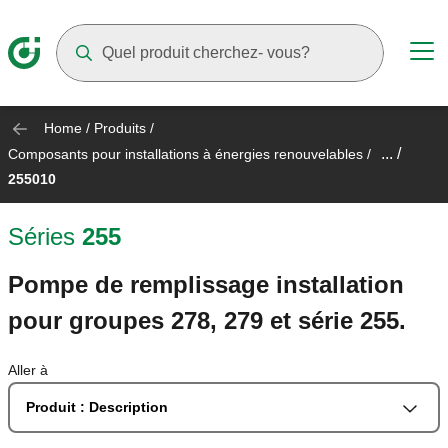
Suggestions will appear as you type
Home
/
Produits
/
... /
Composants pour installations à énergies renouvelables
/
255010
Séries
255
Pompe de remplissage installation
pour groupes 278, 279 et série 255.
Aller à
Produit : Description