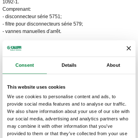
1092-1.
Comprenant:
- disconnecteur série 5751;
- filtre pour disconnecteurs série 579;
- vannes manuelles d'arrêt.
DONNÉES TECHNIQUES
Consent
Details
About
Pression nominale
:
PN 10
Plage de température du fluide
:
5–65 °C
This website uses cookies
DESSINS ET SPÉCIFICATIONS
We use cookies to personalise content and ads, to
provide social media features and to analyse our traffic.
We also share information about your use of our site with
Code article
Raccord
Actions
our social media, advertising and analytics partners who
may combine it with other information that you’ve
provided to them or that they’ve collected from your use
570050
DN 50 (EN 1092-1) PN 10