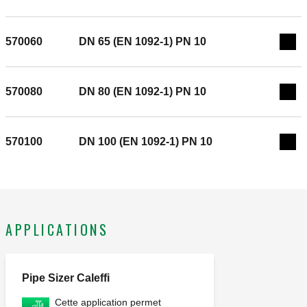
579; - vannes manuelles d'arrêt. Raccord: DN 50 (EN 1092-
1) PN 10. Plage de température du fluide: 5–65 °C. Pression
nominale: PN 10.
570060
DN 65 (EN 1092-1) PN 10
Exp
570080
DN 80 (EN 1092-1) PN 10
Exp
570100
DN 100 (EN 1092-1) PN 10
Exp
APPLICATIONS
Pipe Sizer Caleffi
Cette application permet