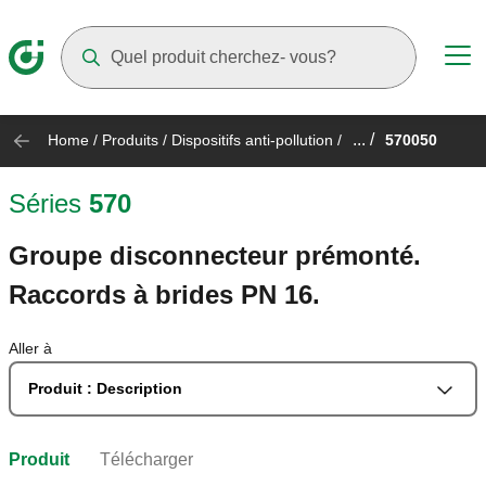
Suggestions will appear as you type
... /
Home
/
Produits
/
Dispositifs anti-pollution
/
570050
Séries
570
Groupe disconnecteur prémonté.
Raccords à brides PN 16.
Aller à
Produit : Description
Produit
Télécharger