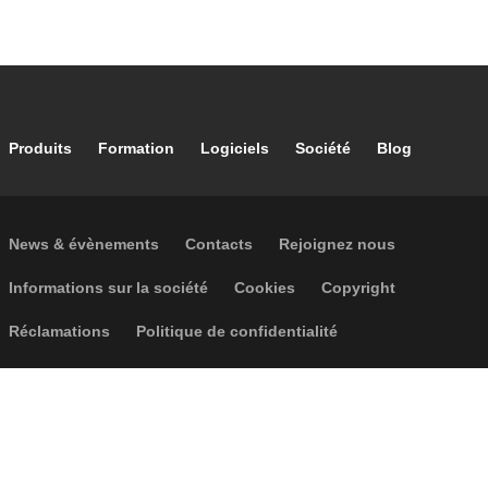
Footer main navigation
Produits
Formation
Logiciels
Société
Blog
Footer secondary navigation
News & évènements
Contacts
Rejoignez nous
Footer menu
Informations sur la société
Cookies
Copyright
Réclamations
Politique de confidentialité
Accessibilité
P.I. IT04104030962 - © 1961 - 2026
Caleffi S.p.a. | Tous droits réservés