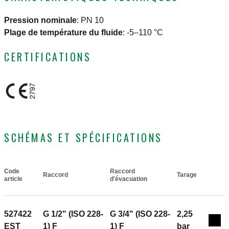
Pression nominale
:
PN 10
Plage de température du fluide
:
-5–110 °C
CERTIFICATIONS
SCHÉMAS ET SPÉCIFICATIONS
Code
Raccord
Raccord
Tarage
Actions
article
d'évacuation
527422
G 1/2" (ISO 228-
G 3/4" (ISO 228-
2,25
Col
EST
1) F
1) F
bar