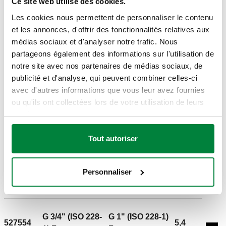
Ce site web utilise des cookies.
527535
3,5
1) F
F
Exp
EST
bar
Les cookies nous permettent de personnaliser le contenu
entrée
sortie
et les annonces, d'offrir des fonctionnalités relatives aux
médias sociaux et d'analyser notre trafic. Nous
partageons également des informations sur l'utilisation de
527540
G 3/4" (ISO 228-
G 1" (ISO 228-1)
4 bar
notre site avec nos partenaires de médias sociaux, de
Exp
EST
1) F
F
publicité et d'analyse, qui peuvent combiner celles-ci
avec d'autres informations que vous leur avez fournies
ou qu'ils ont collectées lors de votre utilisation de leurs
527545
G 3/4" (ISO 228-
G 1" (ISO 228-1)
4,5
services.
Exp
EST
1) F
F
bar
Tout autoriser
G 3/4" (ISO 228-
G 1" (ISO 228-1)
527550
1) F
F
5 bar
Personnaliser
Exp
EST
entrée
sortie
G 3/4" (ISO 228-
G 1" (ISO 228-1)
527554
5,4