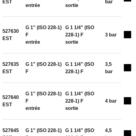
Exp
EST
bar
entrée
sortie
G 1" (ISO 228-1)
G 1 1/4" (ISO
527630
F
228-1) F
3 bar
Exp
EST
entrée
sortie
527635
G 1" (ISO 228-1)
G 1 1/4" (ISO
3,5
Exp
EST
F
228-1) F
bar
G 1" (ISO 228-1)
G 1 1/4" (ISO
527640
F
228-1) F
4 bar
Exp
EST
entrée
sortie
527645
G 1" (ISO 228-1)
G 1 1/4" (ISO
4,5