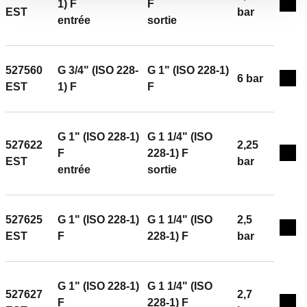
1) F
F
Exp
EST
bar
entrée
sortie
527560
G 3/4" (ISO 228-
G 1" (ISO 228-1)
6 bar
Exp
EST
1) F
F
G 1" (ISO 228-1)
G 1 1/4" (ISO
527622
2,25
F
228-1) F
Exp
EST
bar
entrée
sortie
527625
G 1" (ISO 228-1)
G 1 1/4" (ISO
2,5
Exp
EST
F
228-1) F
bar
G 1" (ISO 228-1)
G 1 1/4" (ISO
527627
2,7
F
228-1) F