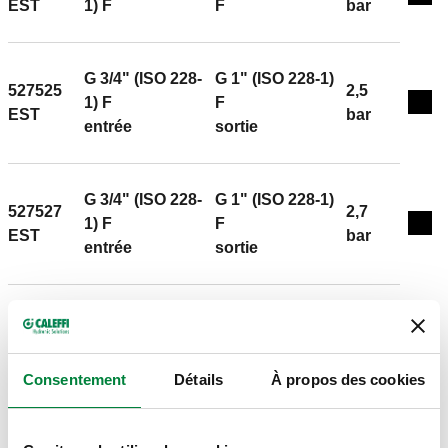
Exp
EST
1) F
F
bar
G 3/4" (ISO 228-
G 1" (ISO 228-1)
527525
2,5
1) F
F
Exp
EST
bar
entrée
sortie
G 3/4" (ISO 228-
G 1" (ISO 228-1)
527527
2,7
1) F
F
Exp
EST
bar
entrée
sortie
G 3/4" (ISO 228-
G 1" (ISO 228-1)
527530
1) F
F
3 bar
Exp
EST
entrée
sortie
Consentement
Détails
À propos des cookies
G 3/4" (ISO 228-
G 1" (ISO 228-1)