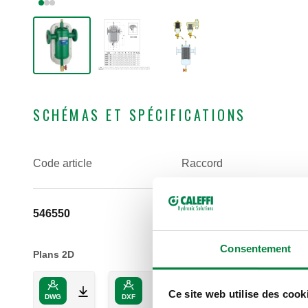
SCHÉMAS ET SPÉCIFICATIONS
Code article
Raccord
546550
DN 50 (EN 1092-1) PN 1
Consentement
Plans 2D
Ce site web utilise des cook
DWG
DXF
PDF