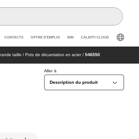
r secondary navigation
CONTACTS
OFFRE D'EMPLOI
BIM
CALEFFI CLOUD
ande taille
/
Pots de décantation en acier
/
546550
Aller à
Description du produit