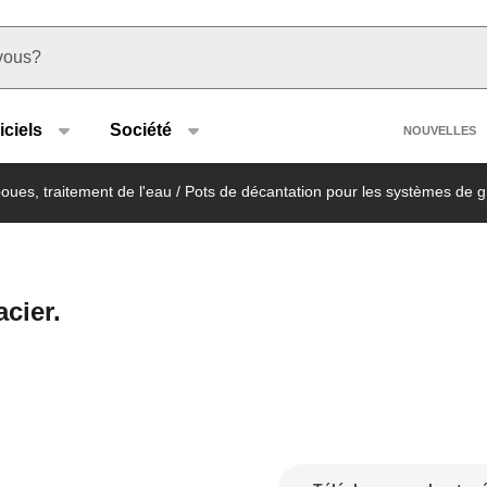
u type
Heade
iciels
Société
NOUVELLES
boues, traitement de l'eau
/
Pots de décantation pour les systèmes de gr
cier.