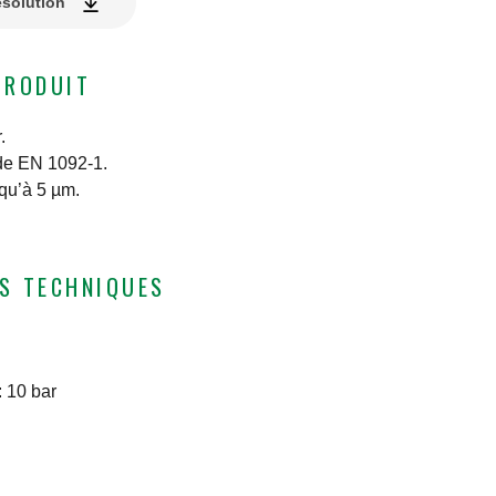
ésolution
PRODUIT
.
de EN 1092-1.
squ’à 5 µm.
S TECHNIQUES
:
10 bar