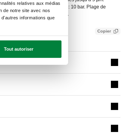
nnalités relatives aux médias
N 16. Pression maxi d'exercice: 10 bar. Plage de
on de notre site avec nos
. Finition: peint. Matériel: acier.
 d'autres informations que
Copier
cc560617554
Tout autoriser
Expand de
Expand de
Expand de
Expand de