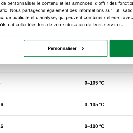
e personnaliser le contenu et les annonces, d'offrir des fonctio
Raccord: DN 50 (EN 1092-1) P
rafic. Nous partageons également des informations sur l'utilisati
température du fluide: 0–105 °C
, de publicité et d'analyse, qui peuvent combiner celles-ci avec
ils ont collectées lors de votre utilisation de leurs services.
SCIP code
eeabdfc5-4d3f-421b-b104-e
Personnaliser
6
0–105 °C
6
0–105 °C
16
0–105 °C
16
0–100 °C