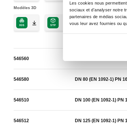
Les cookies nous permettent d
Modèles 3D
sociaux et d'analyser notre t
partenaires de médias sociaux
vous leur avez fournies ou qu'
IGS
STP
BIM
546560
DN 65 (EN 1092-1) PN 1
546580
DN 80 (EN 1092-1) PN 1
546510
DN 100 (EN 1092-1) PN 
546512
DN 125 (EN 1092-1) PN 