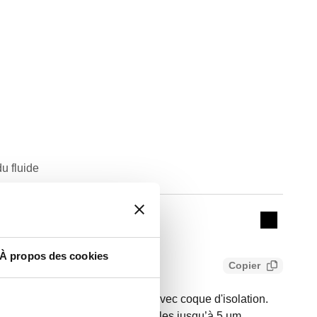
u fluide
Actions
Collapse 
À propos des cookies
Copier
ot de décantation en acier. Avec coque d'isolation.
N 1092-1. Filtration des particules jusqu’à 5 µm.