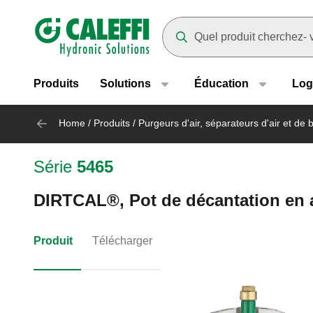
Header main navigation
Suggestions will appear as yo
Produits
Solutions
Éducation
Log
Home
/
Produits
/
Purgeurs d'air, séparateurs d'air et de 
Série
5465
DIRTCAL®, Pot de décantation en a
Produit
Télécharger