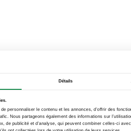
Diamètre tuyau
Détails
Ø 75
ies.
Texte d’appel d’offres
e personnaliser le contenu et les annonces, d'offrir des fonctio
rafic. Nous partageons également des informations sur l'utilisati
, de publicité et d'analyse, qui peuvent combiner celles-ci avec
CALEFFI, 863075. Manchon. Po
ils ont collectées lors de votre utilisation de leurs services.
Diamètre tuyau: Ø 75. Pressio