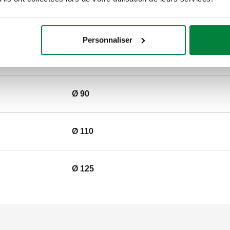
fluide: 0–40 °C. Matériel: fonte
SCIP code
Personnaliser
CODE EN PHASE D’ANALY
Ø 90
Ø 110
Ø 125