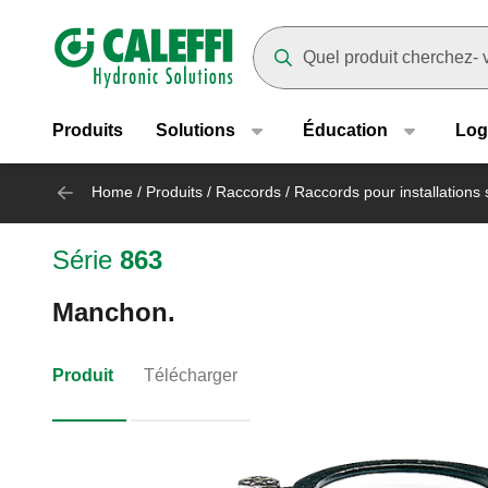
Header main navigation
Suggestions will appear as yo
Produits
Solutions
Éducation
Log
Home
/
Produits
/
Raccords
/
Raccords pour installations 
Série
863
Manchon.
Produit
Télécharger