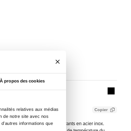
Actions
À propos des cookies
Collapse 
nnalités relatives aux médias
Copier
on de notre site avec nos
 d'autres informations que
ur tuyaux en polyéthylène. Tirants en acier inox.
n maxi d'exercice: 10 bar. Plage de température du