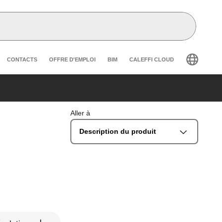
r secondary navigation
CONTACTS
OFFRE D'EMPLOI
BIM
CALEFFI CLOUD
Aller à
Description du produit