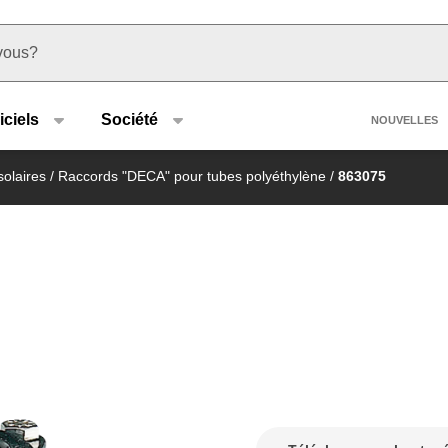
u type
Heade
iciels
Société
NOUVELLES
solaires
/
Raccords "DECA" pour tubes polyéthylène
/
863075